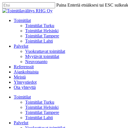
Skip
Paina Enteriä etsiäksesi tai ESC sulkea
to
Close
main
Search
content
Menu
Toimitilat
Toimitilat Turku
Toimitilat Helsinki
Toimitilat Tampere
Toimitilat Lahti
Palvelut
Vuokrattavat toimitilat
Myytävät toimitilat
Neuvonanto
Referenssit
Ajankohtaista
Meistä
Yhteystiedot
Ota yhteyttä
Toimitilat
Toimitilat Turku
Toimitilat Helsinki
Toimitilat Tampere
Toimitilat Lahti
Palvelut
Vuokrattavat toimitilat