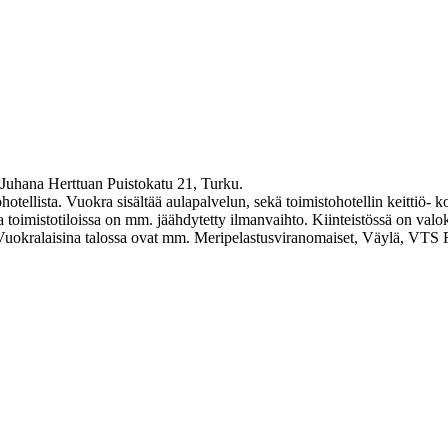
 Juhana Herttuan Puistokatu 21, Turku.
ellista. Vuokra sisältää aulapalvelun, sekä toimistohotellin keittiö- k
 toimistotiloissa on mm. jäähdytetty ilmanvaihto. Kiinteistössä on valo
a. Vuokralaisina talossa ovat mm. Meripelastusviranomaiset, Väylä, VT