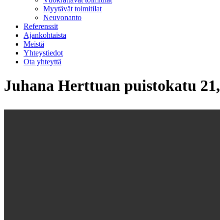
Myytävät toimitilat
Neuvonanto
Referenssit
Ajankohtaista
Meistä
Yhteystiedot
Ota yhteyttä
Juhana Herttuan puistokatu 21