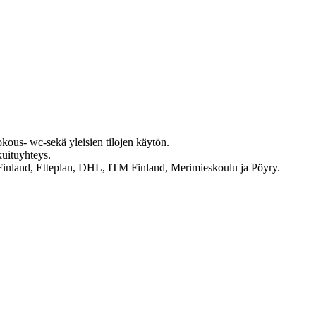
okous- wc-sekä yleisien tilojen käytön.
kuituyhteys.
S Finland, Etteplan, DHL, ITM Finland, Merimieskoulu ja Pöyry.