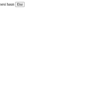
ksesi haun
Etsi