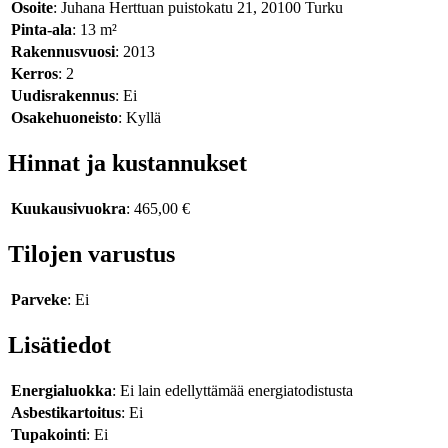
Osoite
: Juhana Herttuan puistokatu 21, 20100 Turku
Pinta-ala
: 13 m²
Rakennusvuosi
: 2013
Kerros
: 2
Uudisrakennus
: Ei
Osakehuoneisto
: Kyllä
Hinnat ja kustannukset
Kuukausivuokra
: 465,00 €
Tilojen varustus
Parveke
: Ei
Lisätiedot
Energialuokka
: Ei lain edellyttämää energiatodistusta
Asbestikartoitus
: Ei
Tupakointi
: Ei