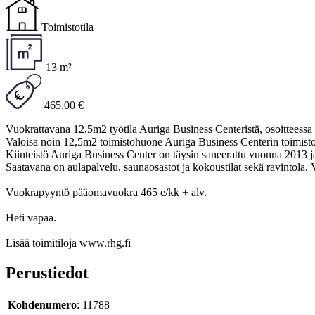
Toimistotila
13 m²
465,00 €
Vuokrattavana 12,5m2 työtila Auriga Business Centeristä, osoitteessa
Valoisa noin 12,5m2 toimistohuone Auriga Business Centerin toimistohot
Kiinteistö Auriga Business Center on täysin saneerattu vuonna 2013 ja
Saatavana on aulapalvelu, saunaosastot ja kokoustilat sekä ravintol
Vuokrapyyntö pääomavuokra 465 e/kk + alv.
Heti vapaa.
Lisää toimitiloja www.rhg.fi
Perustiedot
Kohdenumero
: 11788