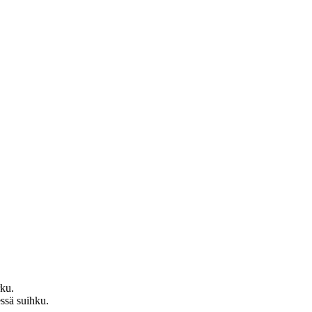
rku.
essä suihku.