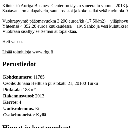
Kiinteistö Auriga Business Center on täysin saneerattu vuonna 2013 ja
Saatavana on aulapalvelu, saunaosastot ja kokoustilat sekä ravintol
Vuokrapyyntö pääomavuokra 3 290 euroa/kk (17,50/m2) + ylläpitovu
Yhteensä 4 352,20 euroa kuukaudessa + alv. Sähkö ja vesi kulutuks
Vuokraan sisältyy seitsemän autopaikkaa.
Heti vapaa.
Lisää toimitiloja www.rhg.fi
Perustiedot
Kohdenumero
: 11785
Osoite
: Juhana Herttuan puistokatu 21, 20100 Turku
Pinta-ala
: 188 m²
Rakennusvuosi
: 2013
Kerros
: 4
Uudisrakennus
: Ei
Osakehuoneisto
: Kyllä
Hinnat ja kustannukset