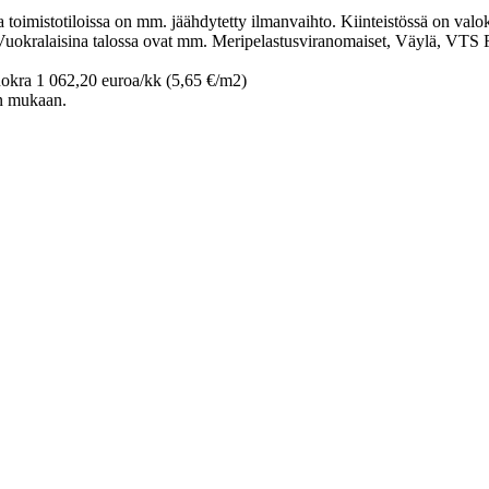
 toimistotiloissa on mm. jäähdytetty ilmanvaihto. Kiinteistössä on valo
a. Vuokralaisina talossa ovat mm. Meripelastusviranomaiset, Väylä, VT
okra 1 062,20 euroa/kk (5,65 €/m2)
en mukaan.