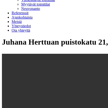
Myytävät toimitilat
Neuvonanto
Referenssit
Ajankohtaista
Meistä
Yhteystiedot
Ota yhteyttä
Juhana Herttuan puistokatu 21