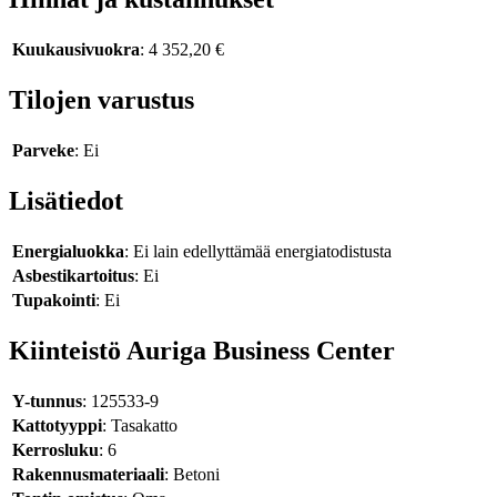
Kuukausivuokra
: 4 352,20 €
Tilojen varustus
Parveke
: Ei
Lisätiedot
Energialuokka
: Ei lain edellyttämää energiatodistusta
Asbestikartoitus
: Ei
Tupakointi
: Ei
Kiinteistö Auriga Business Center
Y-tunnus
: 125533-9
Kattotyyppi
: Tasakatto
Kerrosluku
: 6
Rakennusmateriaali
: Betoni