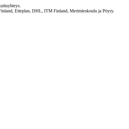
kuituyhteys.
S Finland, Etteplan, DHL, ITM Finland, Merimieskoulu ja Pöyry.