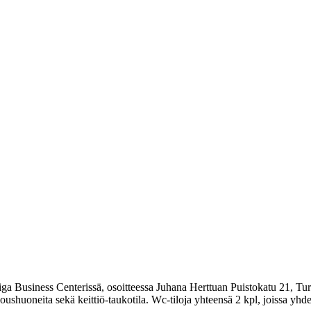
iga Business Centerissä, osoitteessa Juhana Herttuan Puistokatu 21, Tu
oushuoneita sekä keittiö-taukotila. Wc-tiloja yhteensä 2 kpl, joissa yhd