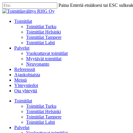
Skip
Paina Enteriä etsiäksesi tai ESC sulkea
to
Close
main
Search
content
Menu
Toimitilat
Toimitilat Turku
Toimitilat Helsinki
Toimitilat Tampere
Toimitilat Lahti
Palvelut
Vuokrattavat toimitilat
Myytävät toimitilat
Neuvonanto
Referenssit
Ajankohtaista
Meistä
Yhteystiedot
Ota yhteyttä
Toimitilat
Toimitilat Turku
Toimitilat Helsinki
Toimitilat Tampere
Toimitilat Lahti
Palvelut
Vuokrattavat toimitilat