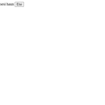
ksesi haun
Etsi