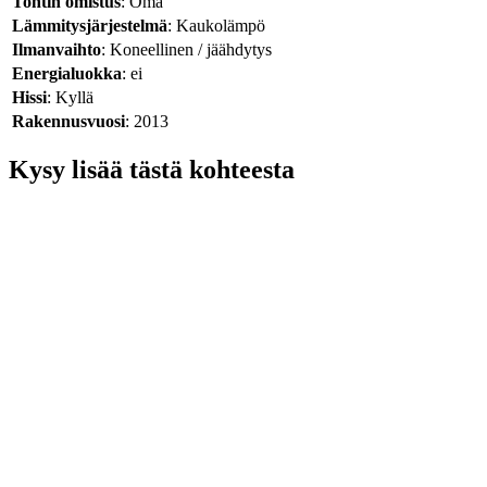
Tontin omistus
: Oma
Lämmitysjärjestelmä
: Kaukolämpö
Ilmanvaihto
: Koneellinen / jäähdytys
Energialuokka
: ei
Hissi
: Kyllä
Rakennusvuosi
: 2013
Kysy lisää tästä kohteesta