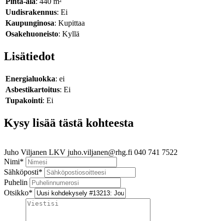
Pinta-ala
: 440 m²
Uudisrakennus
: Ei
Kaupunginosa
: Kupittaa
Osakehuoneisto
: Kyllä
Lisätiedot
Energialuokka
: ei
Asbestikartoitus
: Ei
Tupakointi
: Ei
Kysy lisää tästä kohteesta
Juho Viljanen
LKV
juho.viljanen@rhg.fi
040 741 7522
Nimi
*
Sähköposti
*
Puhelin
Otsikko
*