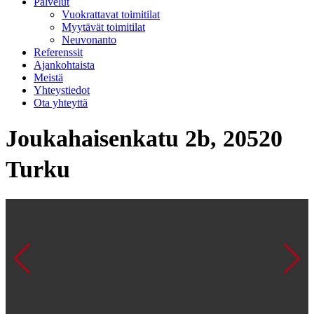
Palvelut
Vuokrattavat toimitilat
Myytävät toimitilat
Neuvonanto
Referenssit
Ajankohtaista
Meistä
Yhteystiedot
Ota yhteyttä
Joukahaisenkatu 2b, 20520
Turku