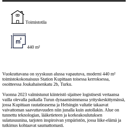
Toimistotila
440 m²
Vuokrattavana on syyskuun alussa vapautuva, moderni 440 m²
toimistokokonaisuus Station Kupittaan toisessa kerroksessa,
osoitteessa Joukahaisenkatu 2b, Turku.
Vuonna 2023 valmistunut kiinteistö sijaitsee logistisesti vertaansa
vailla olevalla paikalla Turun dynaamisimmassa yrityskeskittymässä,
jossa Kupittaan rautatieasema ja Helsingin valtatie takaavat
vaivattoman saavuttavuuden niin junalla kuin autollakin. Alue on
tunnettu teknologian, lääketieteen ja korkeakoulutuksen
sulatusuunina, tarjoten inspiroivan ympäristön, jossa liike-elämä ja
tutkimus kohtaavat saumattomasti.