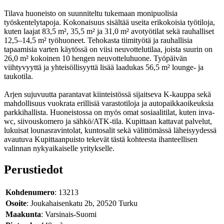
Tilava huoneisto on suunniteltu tukemaan monipuolisia
työskentelytapoja. Kokonaisuus sisältää useita erikokoisia työtiloja,
kuten laajat 83,5 m², 35,5 m² ja 31,0 m² avotyötilat sekä rauhalliset
12,5–14,5 m² työhuoneet. Tehokasta tiimityötä ja rauhallisia
tapaamisia varten käytössä on viisi neuvottelutilaa, joista suurin on
26,0 m² kokoinen 10 hengen neuvotteluhuone. Työpäivän
viihtyvyyttä ja yhteisöllisyyttä lisää laadukas 56,5 m² lounge- ja
taukotila.
Arjen sujuvuutta parantavat kiinteistössä sijaitseva K-kauppa sekä
mahdollisuus vuokrata erillisiä varastotiloja ja autopaikkaoikeuksia
parkkihallista. Huoneistossa on myös omat sosiaalitilat, kuten inva-
wc, siivouskomero ja sähkö/ATK-tila. Kupittaan kattavat palvelut,
lukuisat lounasravintolat, kuntosalit sekä välittömässä läheisyydessä
avautuva Kupittaanpuisto tekevät tästä kohteesta ihanteellisen
valinnan nykyaikaiselle yritykselle.
Perustiedot
Kohdenumero
: 13213
Osoite
: Joukahaisenkatu 2b, 20520 Turku
Maakunta
: Varsinais-Suomi