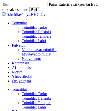
Skip
Paina Enteriä etsiäksesi tai ESC
to
sulkeaksesi haun
Etsi
main
Close
content
Search
Menu
Toimitilat
Toimitilat Turku
Toimitilat Helsinki
Toimitilat Tampere
Toimitilat Lahti
Palvelut
Vuokrattavat toimitilat
Myytävät toimitilat
Neuvonanto
Referenssit
Ajankohtaista
Meistä
Yhteystiedot
Ota yhteyttä
Toimitilat
Toimitilat Turku
Toimitilat Helsinki
Toimitilat Tampere
Toimitilat Lahti