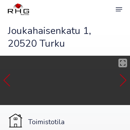
Skip
Menu
to
main
content
Joukahaisenkatu 1,
20520 Turku
Toimistotila