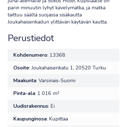
juna-asemalle ja Sokos Hotel Kupittaalle on
parin minuutin lyhyt kävelymatka, ja matka
taittuu säältä suojassa sisäkautta
Joukahaisenkadun ylittävän käytävän kautta.
Perustiedot
Kohdenumero
: 13368
Osoite
: Joukahaisenkatu 1, 20520 Turku
Maakunta
: Varsinais-Suomi
Pinta-ala
: 1 016 m²
Uudisrakennus
: Ei
Kaupunginosa
: Kupittaa