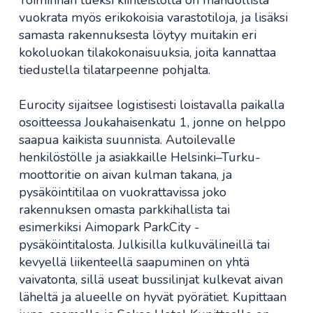
Toiminnan tueksi kiinteistöltä on mahdollista
vuokrata myös erikokoisia varastotiloja, ja lisäksi
samasta rakennuksesta löytyy muitakin eri
kokoluokan tilakokonaisuuksia, joita kannattaa
tiedustella tilatarpeenne pohjalta.
Eurocity sijaitsee logistisesti loistavalla paikalla
osoitteessa Joukahaisenkatu 1, jonne on helppo
saapua kaikista suunnista. Autoilevalle
henkilöstölle ja asiakkaille Helsinki–Turku-
moottoritie on aivan kulman takana, ja
pysäköintitilaa on vuokrattavissa joko
rakennuksen omasta parkkihallista tai
esimerkiksi Aimopark ParkCity -
pysäköintitalosta. Julkisilla kulkuvälineillä tai
kevyellä liikenteellä saapuminen on yhtä
vaivatonta, sillä useat bussilinjat kulkevat aivan
läheltä ja alueelle on hyvät pyörätiet. Kupittaan