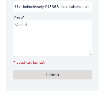
Viesti
*
*
vaaditut kentät