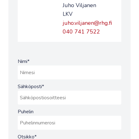
Juho Viljanen
LKV
juho.viljanen@rhg.fi
040 741 7522
Nimi
*
Sähköposti
*
Puhelin
Otsikko
*