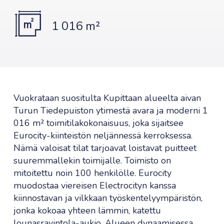
1 016 m²
Vuokrataan suositulta Kupittaan alueelta aivan
Turun Tiedepuiston ytimestä avara ja moderni 1
016 m² toimitilakokonaisuus, joka sijaitsee
Eurocity-kiinteistön neljännessä kerroksessa.
Nämä valoisat tilat tarjoavat loistavat puitteet
suuremmallekin toimijalle. Toimisto on
mitoitettu noin 100 henkilölle. Eurocity
muodostaa viereisen Electrocityn kanssa
kiinnostavan ja vilkkaan työskentelyympäristön,
jonka kokoaa yhteen lämmin, katettu
lounasravintola-aukio. Alueen dynaamisessa