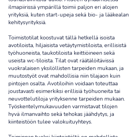
ilmapiirissä ympärillä toimii paljon eri alojen
yrityksiä, kuten start-upeja sekä bio- ja lääkealan
kehitysyrityksiä.
Toimistotilat koostuvat tällä hetkellä isoista
avotiloista, hiljaisista vetäytymistiloista, erillisistä
työhuoneista, taukotiloista keittiöineen sekä
useista wc-tiloista. Tilat ovat räätälöitävissä
vuokralaisen yksilöllisten tarpeiden mukaan, ja
muutostyöt ovat mahdollisia niin tilajaon kuin
pintojen osalta. Avotiloihin voidaan toteuttaa
joustavasti esimerkiksi erillisiä työhuoneita tai
neuvottelutiloja yrityksenne tarpeiden mukaan.
Työskentelymukavuuden varmistavat tilojen
hyvä ilmanvaihto sekä tehokas jäähdytys, ja
kiinteistöön tulee valokuituyhteys.