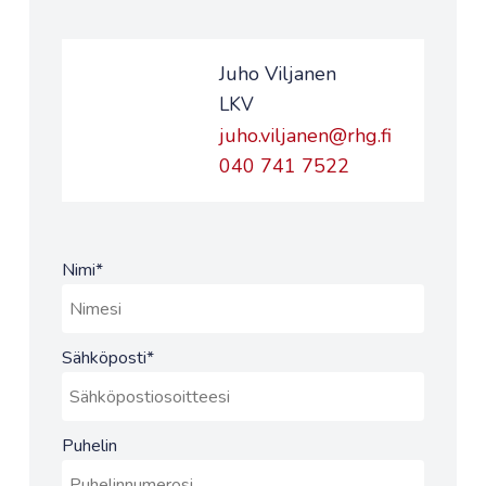
Juho Viljanen
LKV
juho.viljanen@rhg.fi
040 741 7522
Nimi
*
Sähköposti
*
Puhelin