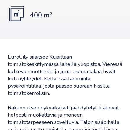
400 m²
EuroCity sijaitsee Kupittaan
toimistokeskittymässä lähellä yliopistoa. Vieressä
kulkeva moottoritie ja juna-asema takaa hyvät
kulkuyhteydet. Kellarissa lämmintä
pysäköintitilaa, josta pääsee suoraan hissillä
toimistokerroksiin.
Rakennuksen nykyaikaiset, jäähdytetyt tilat ovat
helposti muokattavia ja moneen
toimistotarpeeseen soveltuvia. Talon sisäpihalla
on juuri uusittu ravintola ja ympäristöstä löytyy