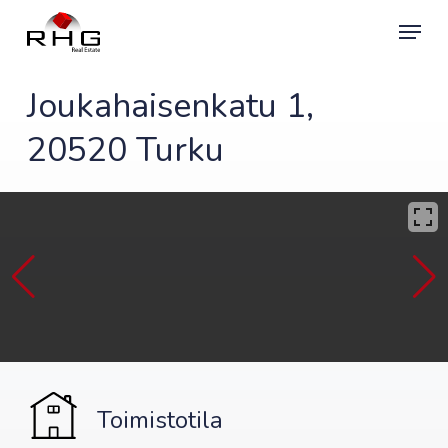
Skip
Menu
to
main
content
Joukahaisenkatu 1,
20520 Turku
Toimistotila