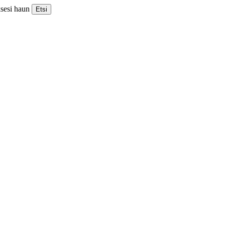
ksesi haun
Etsi