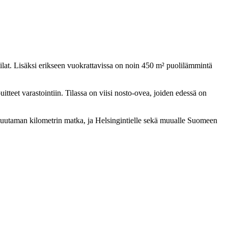
tilat. Lisäksi erikseen vuokrattavissa on noin 450 m² puolilämmintä
teet varastointiin. Tilassa on viisi nosto-ovea, joiden edessä on
ain muutaman kilometrin matka, ja Helsingintielle sekä muualle Suomeen