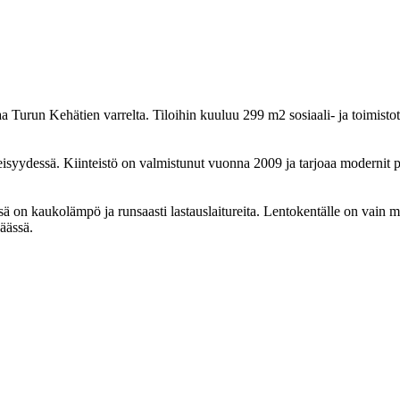
a Turun Kehätien varrelta. Tiloihin kuuluu 299 m2 sosiaali- ja toimisto
syydessä. Kiinteistö on valmistunut vuonna 2009 ja tarjoaa modernit puit
istössä on kaukolämpö ja runsaasti lastauslaitureita. Lentokentälle on v
äässä.