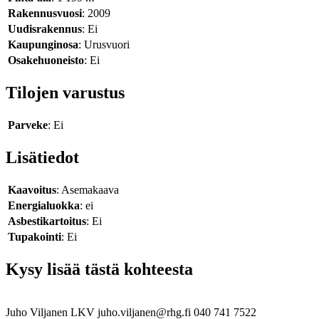
Rakennusvuosi
: 2009
Uudisrakennus
: Ei
Kaupunginosa
: Urusvuori
Osakehuoneisto
: Ei
Tilojen varustus
Parveke
: Ei
Lisätiedot
Kaavoitus
: Asemakaava
Energialuokka
: ei
Asbestikartoitus
: Ei
Tupakointi
: Ei
Kysy lisää tästä kohteesta
Juho Viljanen
LKV
juho.viljanen@rhg.fi
040 741 7522