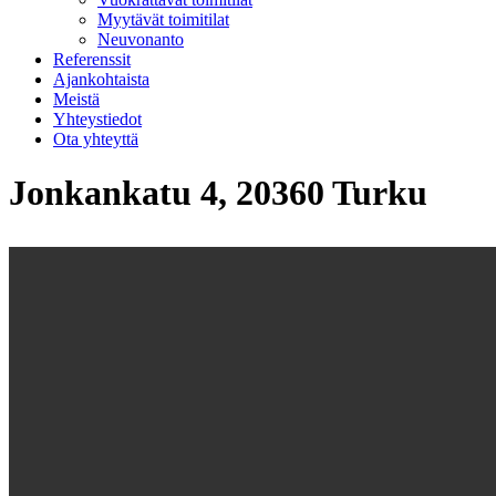
Myytävät toimitilat
Neuvonanto
Referenssit
Ajankohtaista
Meistä
Yhteystiedot
Ota yhteyttä
Jonkankatu 4, 20360 Turku