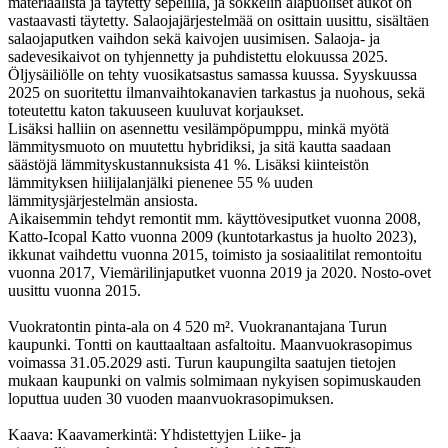
materiaalista ja täytetty sepelillä, ja sokkelin alapuoliset aukot on
vastaavasti täytetty. Salaojajärjestelmää on osittain uusittu, sisältäen
salaojaputken vaihdon sekä kaivojen uusimisen. Salaoja- ja
sadevesikaivot on tyhjennetty ja puhdistettu elokuussa 2025.
Öljysäiliölle on tehty vuosikatsastus samassa kuussa. Syyskuussa
2025 on suoritettu ilmanvaihtokanavien tarkastus ja nuohous, sekä
toteutettu katon takuuseen kuuluvat korjaukset.
Lisäksi halliin on asennettu vesilämpöpumppu, minkä myötä
lämmitysmuoto on muutettu hybridiksi, ja sitä kautta saadaan
säästöjä lämmityskustannuksista 41 %. Lisäksi kiinteistön
lämmityksen hiilijalanjälki pienenee 55 % uuden
lämmitysjärjestelmän ansiosta.
Aikaisemmin tehdyt remontit mm. käyttövesiputket vuonna 2008,
Katto-Icоpаl Katto vuonna 2009 (kuntotarkastus ja huolto 2023),
ikkunat vaihdettu vuonna 2015, toimisto ja sosiaalitilat remontoitu
vuonna 2017, Viemärilinjaputket vuonna 2019 ja 2020. Nosto-ovet
uusittu vuonna 2015.
Vuokratontin pinta-ala on 4 520 m². Vuokranantajana Turun
kaupunki. Tontti on kauttaaltaan asfaltoitu. Maanvuokrasopimus
voimassa 31.05.2029 asti. Turun kaupungilta saatujen tietojen
mukaan kaupunki on valmis solmimaan nykyisen sopimuskauden
loputtua uuden 30 vuoden maanvuokrasopimuksen.
Kaava: Kaavamerkintä: Yhdistettyjen Liike- ja