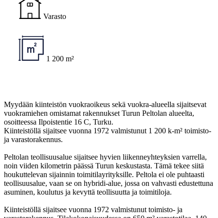
Varasto
1 200 m²
Myydään kiinteistön vuokraoikeus sekä vuokra-alueella sijaitsevat
vuokramiehen omistamat rakennukset Turun Peltolan alueelta,
osoitteessa Ilpoistentie 16 C, Turku.
Kiinteistöllä sijaitsee vuonna 1972 valmistunut 1 200 k-m² toimisto-
ja varastorakennus.
Peltolan teollisuusalue sijaitsee hyvien liikenneyhteyksien varrella,
noin viiden kilometrin päässä Turun keskustasta. Tämä tekee siitä
houkuttelevan sijainnin toimitilayrityksille. Peltola ei ole puhtaasti
teollisuusalue, vaan se on hybridi-alue, jossa on vahvasti edustettuna
asuminen, koulutus ja kevyttä teollisuutta ja toimitiloja.
Kiinteistöllä sijaitsee vuonna 1972 valmistunut toimisto- ja