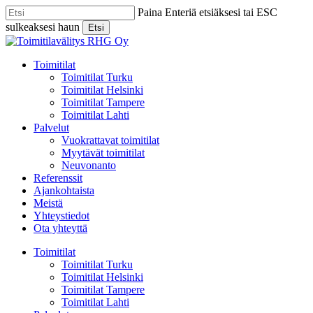
Skip
Paina Enteriä etsiäksesi tai ESC
to
sulkeaksesi haun
Etsi
main
Close
content
Search
Menu
Toimitilat
Toimitilat Turku
Toimitilat Helsinki
Toimitilat Tampere
Toimitilat Lahti
Palvelut
Vuokrattavat toimitilat
Myytävät toimitilat
Neuvonanto
Referenssit
Ajankohtaista
Meistä
Yhteystiedot
Ota yhteyttä
Toimitilat
Toimitilat Turku
Toimitilat Helsinki
Toimitilat Tampere
Toimitilat Lahti