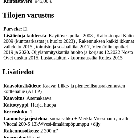
Kiinteistövero
: 945,00 €
Tilojen varustus
Parveke
: Ei
Lisätietoja kohteesta
: Käyttövesiputket 2008 , Katto -icopal Katto
2009 (kuntotarkastus ja huolto 2023) , Rakennuksen kaikki ikkunat
vaihdettu 2015 , toimisto ja sosiaalitilat 2017, Viemärilinjaputket
2019 ja 2020. Öljylämmityskattila huolto ja korjaus 12.2022 Nosto-
Ovet uusittu 2015. Lastauslaituri - kuormaussilta Roltex 2015
Lisätiedot
Kaavoituslisätieto
: Kaava: Liike- ja pienteollisuusrakennusten
korttelialue (ALTP)
Kaavoitus
: Asemakaava
Kattotyyppi
: Harja, huopa
Kerrosluku
: 1
Lämmitysjärjestelmä
: suora sähkö + Merkki Viessmann , malli
Vitocal 200-S 13kWvesi-ilmalämpöpumppu +öljy
Rakennusoikeus
: 2 300 m²
Energialuokka
: ei