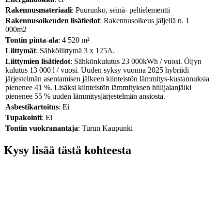
Rakennusmateriaali
: Puurunko, seinä- peltielementti
Rakennusoikeuden lisätiedot
: Rakennusoikeus jäljellä n. 1
000m2
Tontin pinta-ala
: 4 520 m²
Liittymät
: Sähköliittymä 3 x 125A.
Liittymien lisätiedot
: Sähkönkulutus 23 000kWh / vuosi. Öljyn
kulutus 13 000 l / vuosi. Uuden syksy vuonna 2025 hybriidi
järjestelmän asentamisen jälkeen kiinteistön lämmitys-kustannuksia
pienenee 41 %. Lisäksi kiinteistön lämmityksen hiilijalanjälki
pienenee 55 % uuden lämmitysjärjestelmän ansiosta.
Asbestikartoitus
: Ei
Tupakointi
: Ei
Tontin vuokranantaja
: Turun Kaupunki
Kysy lisää tästä kohteesta