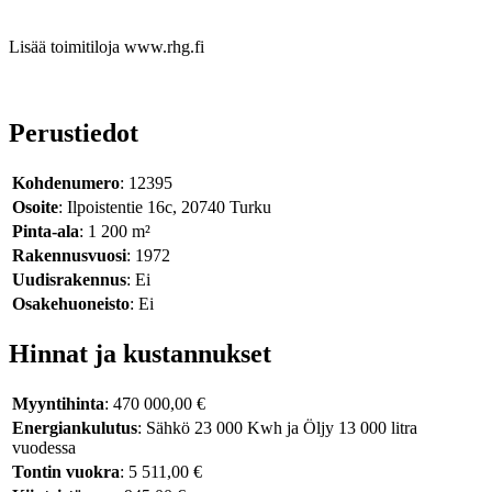
Lisää toimitiloja www.rhg.fi
Perustiedot
Kohdenumero
: 12395
Osoite
: Ilpoistentie 16c, 20740 Turku
Pinta-ala
: 1 200 m²
Rakennusvuosi
: 1972
Uudisrakennus
: Ei
Osakehuoneisto
: Ei
Hinnat ja kustannukset
Myyntihinta
: 470 000,00 €
Energiankulutus
: Sähkö 23 000 Kwh ja Öljy 13 000 litra
vuodessa
Tontin vuokra
: 5 511,00 €