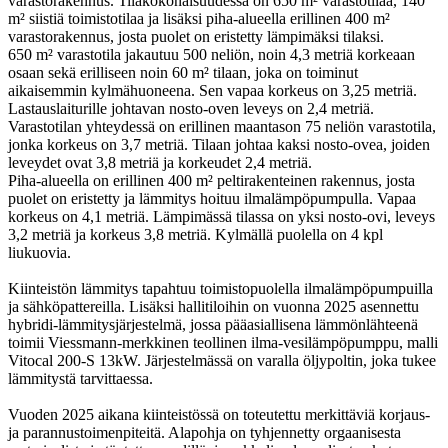
varastorakennus. Tilakokonaisuudessa on 650 m² varastotilaa, 140
m² siistiä toimistotilaa ja lisäksi piha-alueella erillinen 400 m²
varastorakennus, josta puolet on eristetty lämpimäksi tilaksi.
650 m² varastotila jakautuu 500 neliön, noin 4,3 metriä korkeaan
osaan sekä erilliseen noin 60 m² tilaan, joka on toiminut
aikaisemmin kylmähuoneena. Sen vapaa korkeus on 3,25 metriä.
Lastauslaiturille johtavan nosto-oven leveys on 2,4 metriä.
Varastotilan yhteydessä on erillinen maantason 75 neliön varastotila,
jonka korkeus on 3,7 metriä. Tilaan johtaa kaksi nosto-ovea, joiden
leveydet ovat 3,8 metriä ja korkeudet 2,4 metriä.
Piha-alueella on erillinen 400 m² peltirakenteinen rakennus, josta
puolet on eristetty ja lämmitys hoituu ilmalämpöpumpulla. Vapaa
korkeus on 4,1 metriä. Lämpimässä tilassa on yksi nosto-ovi, leveys
3,2 metriä ja korkeus 3,8 metriä. Kylmällä puolella on 4 kpl
liukuovia.
Kiinteistön lämmitys tapahtuu toimistopuolella ilmalämpöpumpuilla
ja sähköpattereilla. Lisäksi hallitiloihin on vuonna 2025 asennettu
hybridi-lämmitysjärjestelmä, jossa pääasiallisena lämmönlähteenä
toimii Viessmann-merkkinen teollinen ilma-vesilämpöpumppu, malli
Vitocal 200-S 13kW. Järjestelmässä on varalla öljypoltin, joka tukee
lämmitystä tarvittaessa.
Vuoden 2025 aikana kiinteistössä on toteutettu merkittäviä korjaus-
ja parannustoimenpiteitä. Alapohja on tyhjennetty orgaanisesta