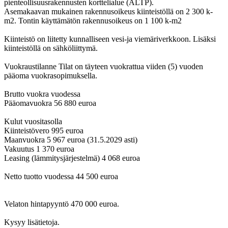
pienteollisuusrakennusten korttelialue (ALTP).
Asemakaavan mukainen rakennusoikeus kiinteistöllä on 2 300 k-
m2. Tontin käyttämätön rakennusoikeus on 1 100 k-m2
Kiinteistö on liitetty kunnalliseen vesi-ja viemäriverkkoon. Lisäksi
kiinteistöllä on sähköliittymä.
Vuokraustilanne Tilat on täyteen vuokrattua viiden (5) vuoden
pääoma vuokrasopimuksella.
Brutto vuokra vuodessa
Pääomavuokra 56 880 euroa
Kulut vuositasolla
Kiinteistövero 995 euroa
Maanvuokra 5 967 euroa (31.5.2029 asti)
Vakuutus 1 370 euroa
Leasing (lämmitysjärjestelmä) 4 068 euroa
Netto tuotto vuodessa 44 500 euroa
Velaton hintapyyntö 470 000 euroa.
Kysyy lisätietoja.