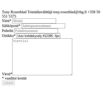
Tony Rosenblad
Toimitilavälittäjä
tony.rosenblad@rhg.fi
+358 50
551 5375
Nimi
*
Sähköposti
*
Puhelin
Otsikko
*
Viesti
*
*
vaaditut kentät