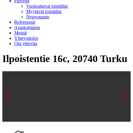
Palvelut
Vuokrattavat toimitilat
Myytävät toimitilat
Neuvonanto
Referenssit
Ajankohtaista
Meistä
Yhteystiedot
Ota yhteyttä
Ilpoistentie 16c, 20740 Turku