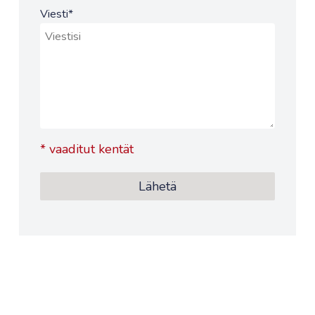
Viesti
*
*
vaaditut kentät