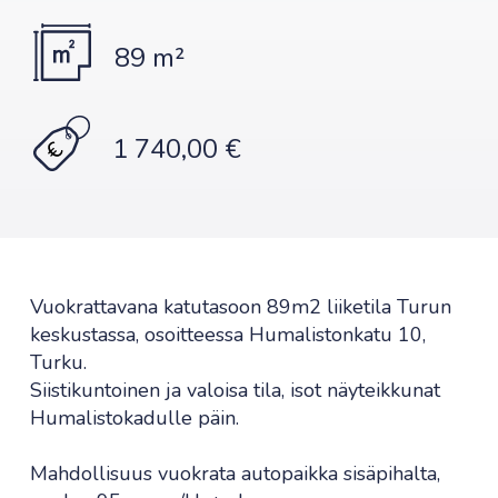
89 m²
1 740,00 €
Vuokrattavana katutasoon 89m2 liiketila Turun
keskustassa, osoitteessa Humalistonkatu 10,
Turku.
Siistikuntoinen ja valoisa tila, isot näyteikkunat
Humalistokadulle päin.
Mahdollisuus vuokrata autopaikka sisäpihalta,