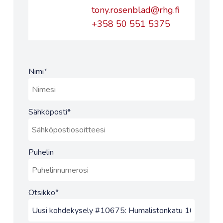
tony.rosenblad@rhg.fi
+358 50 551 5375
Nimi
*
Sähköposti
*
Puhelin
Otsikko
*