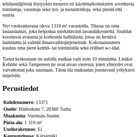
tehdasmiljööstä löytyykin moneen eri käyttötarkoitukseen soveltuvia
toimistoja, varastoja sekä työ- ja tuotantotiloja, sekä pieniä että
suuria.
Nyt vuokrattavana oleva 1319 m² varastotila. Tilassa on oma
lastauslaituri, joka helpottaa merkittävästi tavaraliikennettä. Sisätilat
koostuvat avarasta ja korkeasta hallitilasta, jossa on kestävä
laattalattia ja valmiit ilmanvaihtojärjestelmät. Kokonaisuuteen
kuuluu oma pieni keittiö- tai toimistotila sekä erilliset wc-tilat.
Turun keskustaan on autolla matkaa vain noin 10 minuuttia. Lisäksi
Kehätie sekä Tampereen tie ovat aivan vieressä, joten yhteydet ovat
vaivattomat joka suuntaan. Tämä tila mukautuu joustavasti yrityksesi
tarpeisiin.
Perustiedot
Kohdenumero
: 13371
Osoite
: Hiidenkatu 7, 20360 Turku
Maakunta
: Varsinais-Suomi
Pinta-ala
: 1 319 m²
Uudisrakennus
: Ei
Kaupunginosa
: Kärsämäki