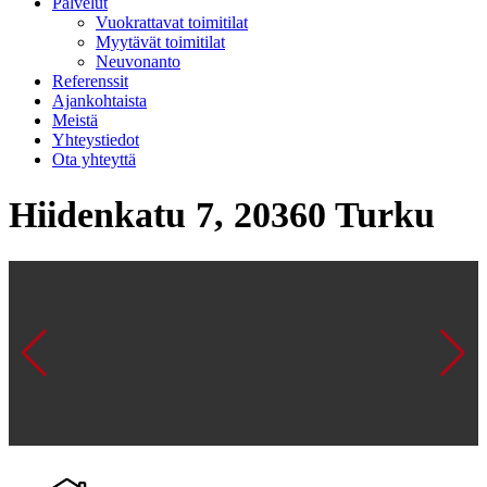
Palvelut
Vuokrattavat toimitilat
Myytävät toimitilat
Neuvonanto
Referenssit
Ajankohtaista
Meistä
Yhteystiedot
Ota yhteyttä
Hiidenkatu 7, 20360 Turku