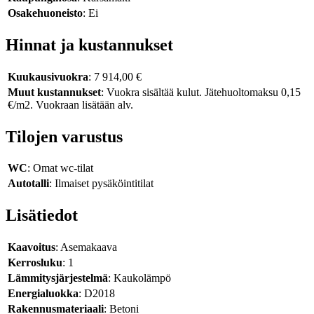
Osakehuoneisto
: Ei
Hinnat ja kustannukset
Kuukausivuokra
: 7 914,00 €
Muut kustannukset
: Vuokra sisältää kulut. Jätehuoltomaksu 0,15
€/m2. Vuokraan lisätään alv.
Tilojen varustus
WC
: Omat wc-tilat
Autotalli
: Ilmaiset pysäköintitilat
Lisätiedot
Kaavoitus
: Asemakaava
Kerrosluku
: 1
Lämmitysjärjestelmä
: Kaukolämpö
Energialuokka
: D2018
Rakennusmateriaali
: Betoni