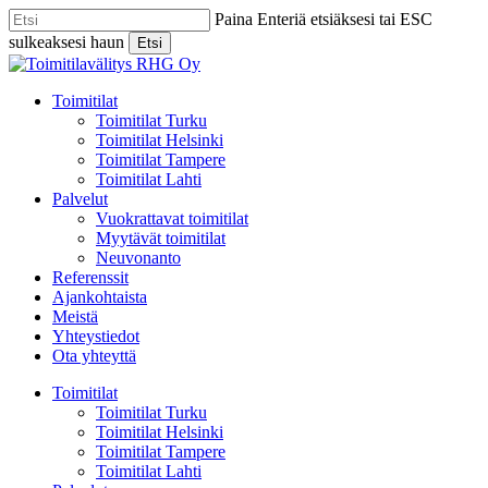
Skip
Paina Enteriä etsiäksesi tai ESC
to
sulkeaksesi haun
Etsi
main
Close
content
Search
Menu
Toimitilat
Toimitilat Turku
Toimitilat Helsinki
Toimitilat Tampere
Toimitilat Lahti
Palvelut
Vuokrattavat toimitilat
Myytävät toimitilat
Neuvonanto
Referenssit
Ajankohtaista
Meistä
Yhteystiedot
Ota yhteyttä
Toimitilat
Toimitilat Turku
Toimitilat Helsinki
Toimitilat Tampere
Toimitilat Lahti