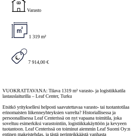
Varasto
1 319 m²
7 914,00 €
VUOKRATTAVANA: Tilava 1319 m² varasto- ja logistiikkatila
lastauslaiturilla – Leaf Center, Turku
Etsitkö yrityksellesi helposti saavutettavaa varasto- tai tuotantotilaa
erinomaisten liikenneyhteyksien varrelta? Historiallisessa ja
persoonallisessa Leaf Centerissä on nyt vapaana toimitila, joka
soveltuu esimerkiksi varastointiin, logistiikkakäyttöön ja kevyeen
tuotantoon. Leaf Centerissä on toiminut aiemmin Leaf Suomi Oy:n
entinen makeistehdas, ja tästä perinteikkäästä vanhasta