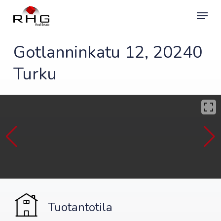
Skip
Menu
to
main
content
Gotlanninkatu 12, 20240
Turku
Tuotantotila