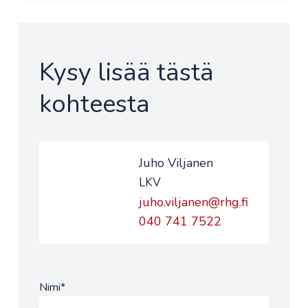
Kysy lisää tästä
kohteesta
Juho Viljanen
LKV
juho.viljanen@rhg.fi
040 741 7522
Nimi
*