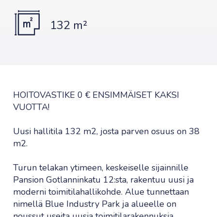
132 m²
HOITOVASTIKE 0 € ENSIMMÄISET KAKSI
VUOTTA!
Uusi hallitila 132 m2, josta parven osuus on 38
m2.
Turun telakan ytimeen, keskeiselle sijainnille
Pansion Gotlanninkatu 12:sta, rakentuu uusi ja
moderni toimitilahallikohde. Alue tunnettaan
nimellä Blue Industry Park ja alueelle on
noussut useita uusia toimitilarakennuksia.