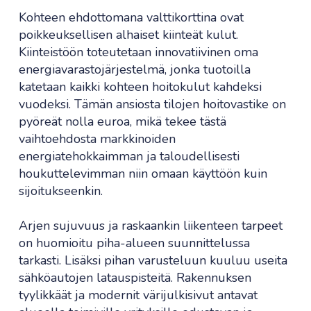
Kohteen ehdottomana valttikorttina ovat
poikkeuksellisen alhaiset kiinteät kulut.
Kiinteistöön toteutetaan innovatiivinen oma
energiavarastojärjestelmä, jonka tuotoilla
katetaan kaikki kohteen hoitokulut kahdeksi
vuodeksi. Tämän ansiosta tilojen hoitovastike on
pyöreät nolla euroa, mikä tekee tästä
vaihtoehdosta markkinoiden
energiatehokkaimman ja taloudellisesti
houkuttelevimman niin omaan käyttöön kuin
sijoitukseenkin.
Arjen sujuvuus ja raskaankin liikenteen tarpeet
on huomioitu piha-alueen suunnittelussa
tarkasti. Lisäksi pihan varusteluun kuuluu useita
sähköautojen latauspisteitä. Rakennuksen
tyylikkäät ja modernit värijulkisivut antavat