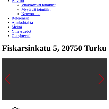
Palvelut
Vuokrattavat toimitilat
Myytävät toimitilat
Neuvonanto
Referenssit
Ajankohtaista
Meistä
Yhteystiedot
Ota yhteyttä
Fiskarsinkatu 5, 20750 Turku