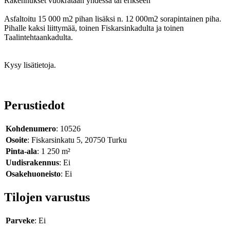
Rakennukset vuokrataan yhdessä tai erikseen
Asfaltoitu 15 000 m2 pihan lisäksi n. 12 000m2 sorapintainen piha.
Pihalle kaksi liittymää, toinen Fiskarsinkadulta ja toinen
Taalintehtaankadulta.
Kysy lisätietoja.
Perustiedot
Kohdenumero
: 10526
Osoite
: Fiskarsinkatu 5, 20750 Turku
Pinta-ala
: 1 250 m²
Uudisrakennus
: Ei
Osakehuoneisto
: Ei
Tilojen varustus
Parveke
: Ei