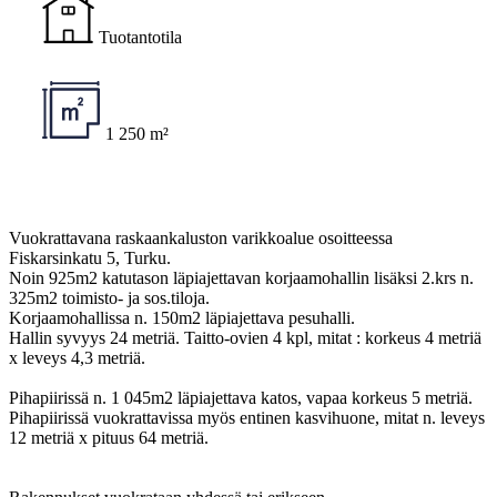
Tuotantotila
1 250 m²
Vuokrattavana raskaankaluston varikkoalue osoitteessa
Fiskarsinkatu 5, Turku.
Noin 925m2 katutason läpiajettavan korjaamohallin lisäksi 2.krs n.
325m2 toimisto- ja sos.tiloja.
Korjaamohallissa n. 150m2 läpiajettava pesuhalli.
Hallin syvyys 24 metriä. Taitto-ovien 4 kpl, mitat : korkeus 4 metriä
x leveys 4,3 metriä.
Pihapiirissä n. 1 045m2 läpiajettava katos, vapaa korkeus 5 metriä.
Pihapiirissä vuokrattavissa myös entinen kasvihuone, mitat n. leveys
12 metriä x pituus 64 metriä.