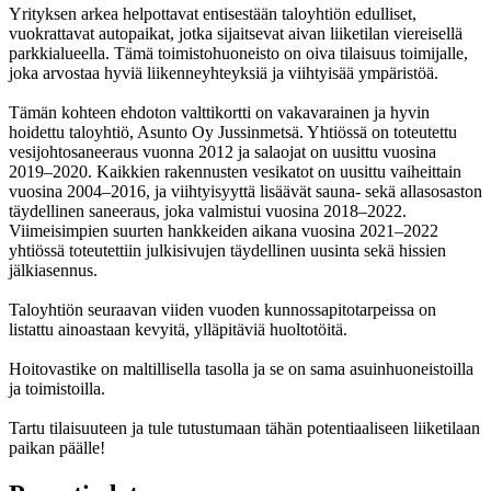
Yrityksen arkea helpottavat entisestään taloyhtiön edulliset,
vuokrattavat autopaikat, jotka sijaitsevat aivan liiketilan viereisellä
parkkialueella. Tämä toimistohuoneisto on oiva tilaisuus toimijalle,
joka arvostaa hyviä liikenneyhteyksiä ja viihtyisää ympäristöä.
Tämän kohteen ehdoton valttikortti on vakavarainen ja hyvin
hoidettu taloyhtiö, Asunto Oy Jussinmetsä. Yhtiössä on toteutettu
vesijohtosaneeraus vuonna 2012 ja salaojat on uusittu vuosina
2019–2020. Kaikkien rakennusten vesikatot on uusittu vaiheittain
vuosina 2004–2016, ja viihtyisyyttä lisäävät sauna- sekä allasosaston
täydellinen saneeraus, joka valmistui vuosina 2018–2022.
Viimeisimpien suurten hankkeiden aikana vuosina 2021–2022
yhtiössä toteutettiin julkisivujen täydellinen uusinta sekä hissien
jälkiasennus.
Taloyhtiön seuraavan viiden vuoden kunnossapitotarpeissa on
listattu ainoastaan kevyitä, ylläpitäviä huoltotöitä.
Hoitovastike on maltillisella tasolla ja se on sama asuinhuoneistoilla
ja toimistoilla.
Tartu tilaisuuteen ja tule tutustumaan tähän potentiaaliseen liiketilaan
paikan päälle!