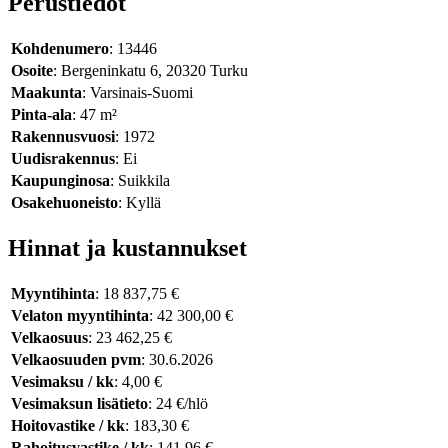
Perustiedot
Kohdenumero
: 13446
Osoite
: Bergeninkatu 6, 20320 Turku
Maakunta
: Varsinais-Suomi
Pinta-ala
: 47 m²
Rakennusvuosi
: 1972
Uudisrakennus
: Ei
Kaupunginosa
: Suikkila
Osakehuoneisto
: Kyllä
Hinnat ja kustannukset
Myyntihinta
: 18 837,75 €
Velaton myyntihinta
: 42 300,00 €
Velkaosuus
: 23 462,25 €
Velkaosuuden pvm
: 30.6.2026
Vesimaksu / kk
: 4,00 €
Vesimaksun lisätieto
: 24 €/hlö
Hoitovastike / kk
: 183,30 €
Rahoitusvastike / kk
: 141,96 €