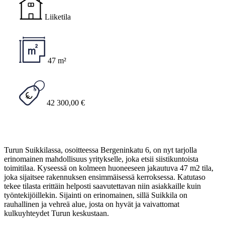
Liiketila
47 m²
42 300,00 €
Turun Suikkilassa, osoitteessa Bergeninkatu 6, on nyt tarjolla
erinomainen mahdollisuus yritykselle, joka etsii siistikuntoista
toimitilaa. Kyseessä on kolmeen huoneeseen jakautuva 47 m2 tila,
joka sijaitsee rakennuksen ensimmäisessä kerroksessa. Katutaso
tekee tilasta erittäin helposti saavutettavan niin asiakkaille kuin
työntekijöillekin. Sijainti on erinomainen, sillä Suikkila on
rauhallinen ja vehreä alue, josta on hyvät ja vaivattomat
kulkuyhteydet Turun keskustaan.