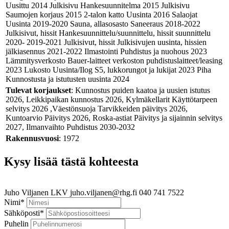
Uusittu 2014 Julkisivu Hankesuunnitelma 2015 Julkisivu
Saumojen korjaus 2015 2-talon katto Uusinta 2016 Salaojat
Uusinta 2019-2020 Sauna, allasosasto Saneeraus 2018-2022
Julkisivut, hissit Hankesuunnittelu/suunnittelu, hissit suunnittelu
2020- 2019-2021 Julkisivut, hissit Julkisivujen uusinta, hissien
jälkiasennus 2021-2022 Ilmastointi Puhdistus ja nuohous 2023
Lämmitysverkosto Bauer-laitteet verkoston puhdistuslaitteet/leasing
2023 Lukosto Uusinta/Ilog S5, lukkorungot ja lukijat 2023 Piha
Kunnostusta ja istutusten uusinta 2024
Tulevat korjaukset
: Kunnostus puiden kaatoa ja uusien istutus
2026, Leikkipaikan kunnostus 2026, Kylmäkellarit Käyttötarpeen
selvitys 2026 ,Väestönsuoja Tarvikkeiden päivitys 2026,
Kuntoarvio Päivitys 2026, Roska-astiat Päivitys ja sijainnin selvitys
2027, Ilmanvaihto Puhdistus 2030-2032
Rakennusvuosi
: 1972
Kysy lisää tästä kohteesta
Juho Viljanen
LKV
juho.viljanen@rhg.fi
040 741 7522
Nimi
*
Sähköposti
*
Puhelin