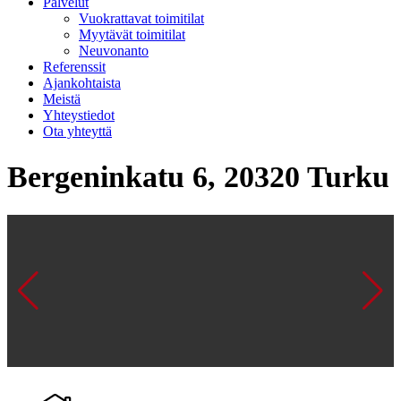
Palvelut
Vuokrattavat toimitilat
Myytävät toimitilat
Neuvonanto
Referenssit
Ajankohtaista
Meistä
Yhteystiedot
Ota yhteyttä
Bergeninkatu 6, 20320 Turku