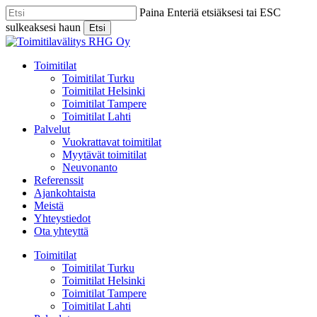
Skip
Paina Enteriä etsiäksesi tai ESC
to
sulkeaksesi haun
Etsi
main
Close
content
Search
Menu
Toimitilat
Toimitilat Turku
Toimitilat Helsinki
Toimitilat Tampere
Toimitilat Lahti
Palvelut
Vuokrattavat toimitilat
Myytävät toimitilat
Neuvonanto
Referenssit
Ajankohtaista
Meistä
Yhteystiedot
Ota yhteyttä
Toimitilat
Toimitilat Turku
Toimitilat Helsinki
Toimitilat Tampere
Toimitilat Lahti