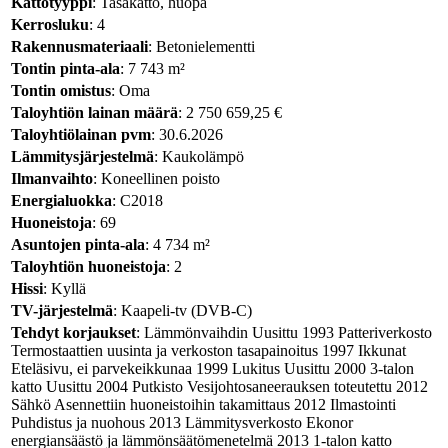
Kattotyyppi
: Tasakatto, huopa
Kerrosluku
: 4
Rakennusmateriaali
: Betonielementti
Tontin pinta-ala
: 7 743 m²
Tontin omistus
: Oma
Taloyhtiön lainan määrä
: 2 750 659,25 €
Taloyhtiölainan pvm
: 30.6.2026
Lämmitysjärjestelmä
: Kaukolämpö
Ilmanvaihto
: Koneellinen poisto
Energialuokka
: C2018
Huoneistoja
: 69
Asuntojen pinta-ala
: 4 734 m²
Taloyhtiön huoneistoja
: 2
Hissi
: Kyllä
TV-järjestelmä
: Kaapeli-tv (DVB-C)
Tehdyt korjaukset
: Lämmönvaihdin Uusittu 1993 Patteriverkosto
Termostaattien uusinta ja verkoston tasapainoitus 1997 Ikkunat
Eteläsivu, ei parvekeikkunaa 1999 Lukitus Uusittu 2000 3-talon
katto Uusittu 2004 Putkisto Vesijohtosaneerauksen toteutettu 2012
Sähkö Asennettiin huoneistoihin takamittaus 2012 Ilmastointi
Puhdistus ja nuohous 2013 Lämmitysverkosto Ekonor
energiansäästö ja lämmönsäätömenetelmä 2013 1-talon katto