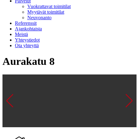
Palvelut
Vuokrattavat toimitilat
Myytävät toimitilat
Neuvonanto
Referenssit
Ajankohtaista
Meistä
Yhteystiedot
Ota yhteyttä
Aurakatu 8