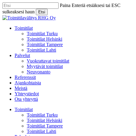
Skip
Paina Enteriä etsiäksesi tai ESC
to
sulkeaksesi haun
Etsi
main
Close
content
Search
Menu
Toimitilat
Toimitilat Turku
Toimitilat Helsinki
Toimitilat Tampere
Toimitilat Lahti
Palvelut
Vuokrattavat toimitilat
Myytävät toimitilat
Neuvonanto
Referenssit
Ajankohtaista
Meistä
Yhteystiedot
Ota yhteyttä
Toimitilat
Toimitilat Turku
Toimitilat Helsinki
Toimitilat Tampere
Toimitilat Lahti