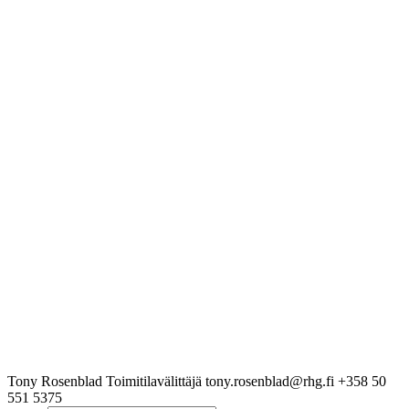
Tony Rosenblad
Toimitilavälittäjä
tony.rosenblad@rhg.fi
+358 50
551 5375