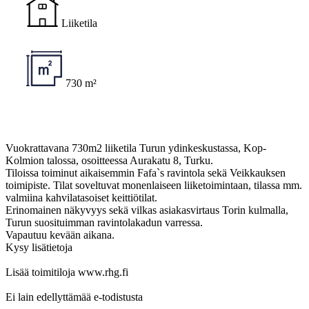
Liiketila
730 m²
Vuokrattavana 730m2 liiketila Turun ydinkeskustassa, Kop-
Kolmion talossa, osoitteessa Aurakatu 8, Turku.
Tiloissa toiminut aikaisemmin Fafa`s ravintola sekä Veikkauksen
toimipiste. Tilat soveltuvat monenlaiseen liiketoimintaan, tilassa mm.
valmiina kahvilatasoiset keittiötilat.
Erinomainen näkyvyys sekä vilkas asiakasvirtaus Torin kulmalla,
Turun suosituimman ravintolakadun varressa.
Vapautuu kevään aikana.
Kysy lisätietoja
Lisää toimitiloja www.rhg.fi
Ei lain edellyttämää e-todistusta