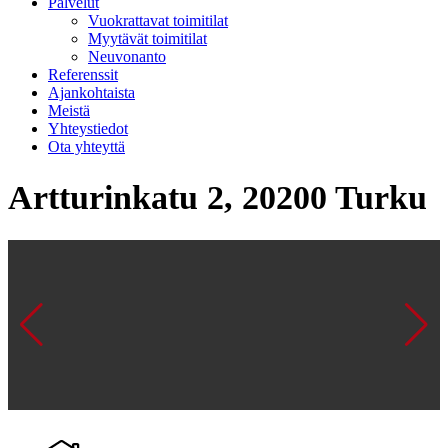
Palvelut
Vuokrattavat toimitilat
Myytävät toimitilat
Neuvonanto
Referenssit
Ajankohtaista
Meistä
Yhteystiedot
Ota yhteyttä
Artturinkatu 2, 20200 Turku