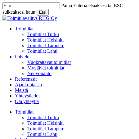
Skip
Paina Enteriä etsiäksesi tai ESC
to
sulkeaksesi haun
Etsi
main
Close
content
Search
Menu
Toimitilat
Toimitilat Turku
Toimitilat Helsinki
Toimitilat Tampere
Toimitilat Lahti
Palvelut
Vuokrattavat toimitilat
Myytävät toimitilat
Neuvonanto
Referenssit
Ajankohtaista
Meistä
Yhteystiedot
Ota yhteyttä
Toimitilat
Toimitilat Turku
Toimitilat Helsinki
Toimitilat Tampere
Toimitilat Lahti