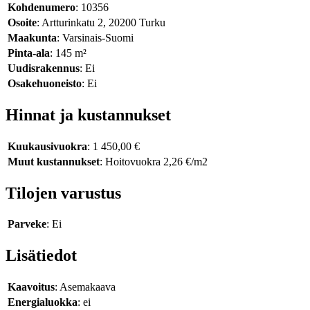
Kohdenumero
: 10356
Osoite
: Artturinkatu 2, 20200 Turku
Maakunta
: Varsinais-Suomi
Pinta-ala
: 145 m²
Uudisrakennus
: Ei
Osakehuoneisto
: Ei
Hinnat ja kustannukset
Kuukausivuokra
: 1 450,00 €
Muut kustannukset
: Hoitovuokra 2,26 €/m2
Tilojen varustus
Parveke
: Ei
Lisätiedot
Kaavoitus
: Asemakaava
Energialuokka
: ei