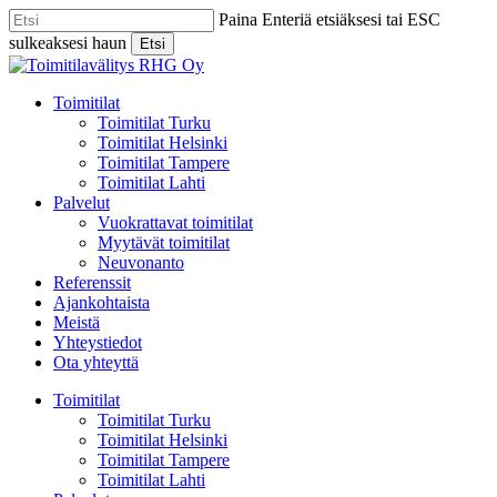
Skip
Paina Enteriä etsiäksesi tai ESC
to
sulkeaksesi haun
Etsi
main
Close
content
Search
Menu
Toimitilat
Toimitilat Turku
Toimitilat Helsinki
Toimitilat Tampere
Toimitilat Lahti
Palvelut
Vuokrattavat toimitilat
Myytävät toimitilat
Neuvonanto
Referenssit
Ajankohtaista
Meistä
Yhteystiedot
Ota yhteyttä
Toimitilat
Toimitilat Turku
Toimitilat Helsinki
Toimitilat Tampere
Toimitilat Lahti