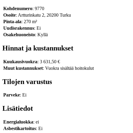
Kohdenumero
: 9770
Osoite
: Artturinkatu 2, 20200 Turku
Pinta-ala
: 270 m²
Uudisrakennus
: Ei
Osakehuoneisto
: Kyllä
Hinnat ja kustannukset
Kuukausivuokra
: 3 631,50 €
Muut kustannukset
: Vuokra sisältää hoitokulut
Tilojen varustus
Parveke
: Ei
Lisätiedot
Energialuokka
: ei
Asbestikartoitus
: Ei