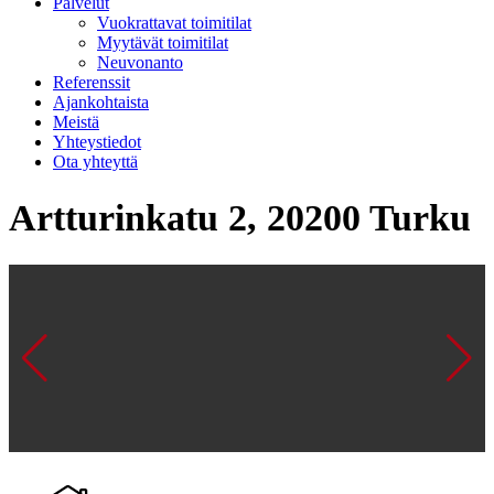
Palvelut
Vuokrattavat toimitilat
Myytävät toimitilat
Neuvonanto
Referenssit
Ajankohtaista
Meistä
Yhteystiedot
Ota yhteyttä
Artturinkatu 2, 20200 Turku