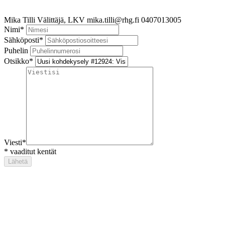
Mika Tilli
Välittäjä, LKV
mika.tilli@rhg.fi
0407013005
Nimi
*
Sähköposti
*
Puhelin
Otsikko
*
Viesti
*
*
vaaditut kentät