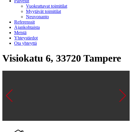
Palvelut
Vuokrattavat toimitilat
Myytävät toimitilat
Neuvonanto
Referenssit
Ajankohtaista
Meistä
Yhteystiedot
Ota yhteyttä
Visiokatu 6, 33720 Tampere