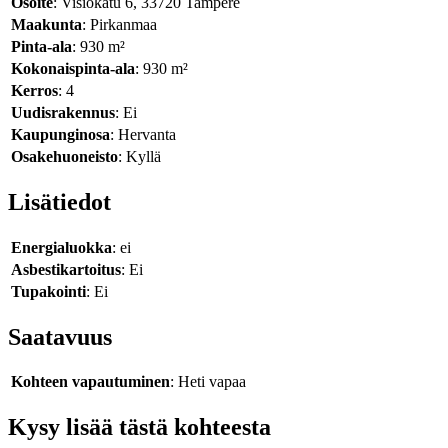
Osoite
: Visiokatu 6, 33720 Tampere
Maakunta
: Pirkanmaa
Pinta-ala
: 930 m²
Kokonaispinta-ala
: 930 m²
Kerros
: 4
Uudisrakennus
: Ei
Kaupunginosa
: Hervanta
Osakehuoneisto
: Kyllä
Lisätiedot
Energialuokka
: ei
Asbestikartoitus
: Ei
Tupakointi
: Ei
Saatavuus
Kohteen vapautuminen
: Heti vapaa
Kysy lisää tästä kohteesta