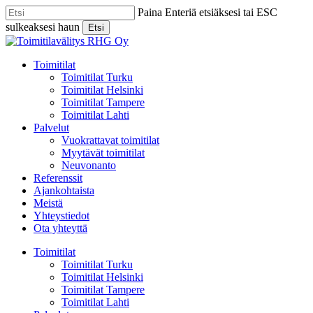
Skip
Paina Enteriä etsiäksesi tai ESC
to
sulkeaksesi haun
Etsi
main
Close
content
Search
Menu
Toimitilat
Toimitilat Turku
Toimitilat Helsinki
Toimitilat Tampere
Toimitilat Lahti
Palvelut
Vuokrattavat toimitilat
Myytävät toimitilat
Neuvonanto
Referenssit
Ajankohtaista
Meistä
Yhteystiedot
Ota yhteyttä
Toimitilat
Toimitilat Turku
Toimitilat Helsinki
Toimitilat Tampere
Toimitilat Lahti