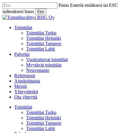
Skip
Paina Enteriä etsiäksesi tai ESC
to
sulkeaksesi haun
Etsi
main
Close
content
Search
Menu
Toimitilat
Toimitilat Turku
Toimitilat Helsinki
Toimitilat Tampere
Toimitilat Lahti
Palvelut
Vuokrattavat toimitilat
Myytävät toimitilat
Neuvonanto
Referenssit
Ajankohtaista
Meistä
Yhteystiedot
Ota yhteyttä
Toimitilat
Toimitilat Turku
Toimitilat Helsinki
Toimitilat Tampere
Toimitilat Lahti