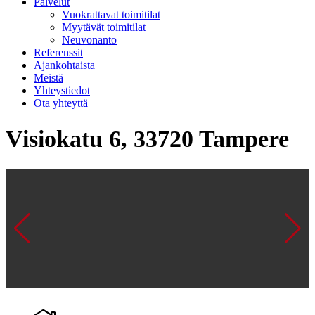
Palvelut
Vuokrattavat toimitilat
Myytävät toimitilat
Neuvonanto
Referenssit
Ajankohtaista
Meistä
Yhteystiedot
Ota yhteyttä
Visiokatu 6, 33720 Tampere