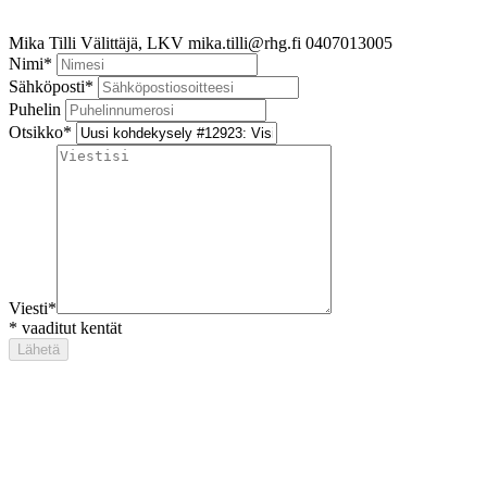
Mika Tilli
Välittäjä, LKV
mika.tilli@rhg.fi
0407013005
Nimi
*
Sähköposti
*
Puhelin
Otsikko
*
Viesti
*
*
vaaditut kentät