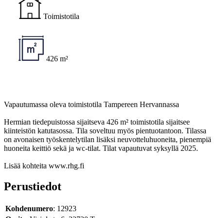
Toimistotila
426 m²
Vapautumassa oleva toimistotila Tampereen Hervannassa
Hermian tiedepuistossa sijaitseva 426 m² toimistotila sijaitsee
kiinteistön katutasossa. Tila soveltuu myös pientuotantoon. Tilassa
on avonaisen työskentelytilan lisäksi neuvotteluhuoneita, pienempiä
huoneita keittiö sekä ja wc-tilat. Tilat vapautuvat syksyllä 2025.
Lisää kohteita www.rhg.fi
Perustiedot
Kohdenumero
: 12923