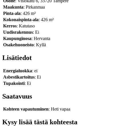
Osoite
: Visiokatu 6, 33720 Tampere
Maakunta
: Pirkanmaa
Pinta-ala
: 426 m²
Kokonaispinta-ala
: 426 m²
Kerros
: Katutaso
Uudisrakennus
: Ei
Kaupunginosa
: Hervanta
Osakehuoneisto
: Kyllä
Lisätiedot
Energialuokka
: ei
Asbestikartoitus
: Ei
Tupakointi
: Ei
Saatavuus
Kohteen vapautuminen
: Heti vapaa
Kysy lisää tästä kohteesta