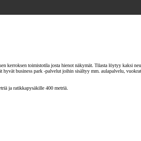
sen kerroksen toimistotila josta hienot näkymät. Tilasta löytyy kaksi ne
ät hyvät business park -palvelut joihin sisältyy mm. aulapalvelu, vuokrat
triä ja ratikkapysäkille 400 metriä.