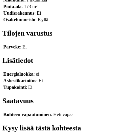
Pinta-ala
: 173 m²
Uudisrakennus
: Ei
Osakehuoneisto
: Kyllä
Tilojen varustus
Parveke
: Ei
Lisätiedot
Energialuokka
: ei
Asbestikartoitus
: Ei
Tupakointi
: Ei
Saatavuus
Kohteen vapautuminen
: Heti vapaa
Kysy lisää tästä kohteesta