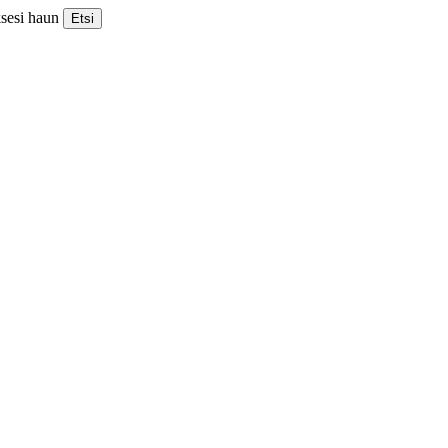
ksesi haun
Etsi