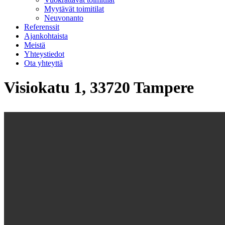
Myytävät toimitilat
Neuvonanto
Referenssit
Ajankohtaista
Meistä
Yhteystiedot
Ota yhteyttä
Visiokatu 1, 33720 Tampere