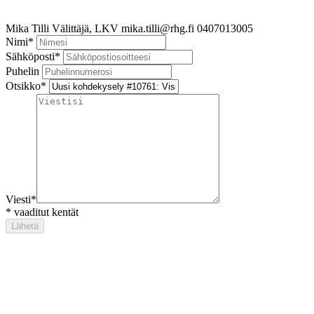
Mika Tilli
Välittäjä, LKV
mika.tilli@rhg.fi
0407013005
Nimi
*
Sähköposti
*
Puhelin
Otsikko
*
Viesti
*
*
vaaditut kentät