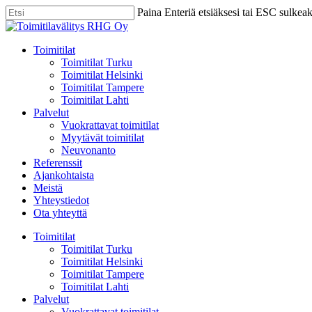
Skip
Paina Enteriä etsiäksesi tai ESC sulkea
to
Close
main
Search
content
Menu
Toimitilat
Toimitilat Turku
Toimitilat Helsinki
Toimitilat Tampere
Toimitilat Lahti
Palvelut
Vuokrattavat toimitilat
Myytävät toimitilat
Neuvonanto
Referenssit
Ajankohtaista
Meistä
Yhteystiedot
Ota yhteyttä
Toimitilat
Toimitilat Turku
Toimitilat Helsinki
Toimitilat Tampere
Toimitilat Lahti
Palvelut
Vuokrattavat toimitilat