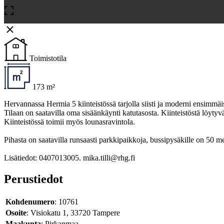
Toimistotila
173 m²
Hervannassa Hermia 5 kiinteistössä tarjolla siisti ja moderni ensimmäi
Tilaan on saatavilla oma sisäänkäynti katutasosta. Kiinteistöstä löytyv
Kiinteistössä toimii myös lounasravintola.
Pihasta on saatavilla runsaasti parkkipaikkoja, bussipysäkille on 50 me
Lisätiedot: 0407013005. mika.tilli@rhg.fi
Perustiedot
Kohdenumero
: 10761
Osoite
: Visiokatu 1, 33720 Tampere
Maakunta
: Pirkanmaa