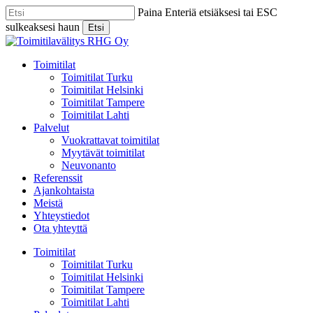
Skip
Paina Enteriä etsiäksesi tai ESC
to
sulkeaksesi haun
Etsi
main
Close
content
Search
Menu
Toimitilat
Toimitilat Turku
Toimitilat Helsinki
Toimitilat Tampere
Toimitilat Lahti
Palvelut
Vuokrattavat toimitilat
Myytävät toimitilat
Neuvonanto
Referenssit
Ajankohtaista
Meistä
Yhteystiedot
Ota yhteyttä
Toimitilat
Toimitilat Turku
Toimitilat Helsinki
Toimitilat Tampere
Toimitilat Lahti