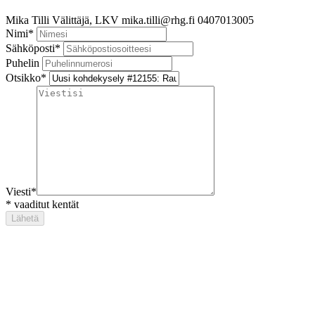
Mika Tilli
Välittäjä, LKV
mika.tilli@rhg.fi
0407013005
Nimi
*
Sähköposti
*
Puhelin
Otsikko
*
Viesti
*
*
vaaditut kentät