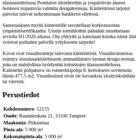
tilasuunnittelussa Postitalon identiteettiin ja ympäröivän alueen
henkeen nojautuvia valmiita designteemoja. Kiinteistössä tarjotut
palvelut tulevat tarkentumaan hankkeen edetessä.
Saneerauksen myötä kiinteistölle tavoitellaan korkeatasoista
ympäristösertifikaattia. Uusiin toimitiloihin päästään muuttamaan
arviolta H1/2026 aikana. Ota yhteyttä ja katsotaan kuinka nämä tilat
voisivat parhaiten palvella yrityksenne tarpeita!
Kuvat ovat visualisointeja tulevasta kiinteistöstä. Visualisoinneissa
esiintyy sisustusarkkitehtuurin ammattilaisten luomat design-teemat,
joita on mahdollista hyödyntää toimistojen tilasuunnittelussa.
Kalustettu pohjakuva on esimerkkipohja 8. kerrokseen sovitetusta
tilasta 477,5 m2. Visualisoinnit eivät ole kuvauksia yksityiskohdista
tai väreistä.
Perustiedot
Kohdenumero
: 12155
Osoite
: Rautatienkatu 21, 33100 Tampere
Maakunta
: Pirkanmaa
Pinta-ala
: 5 000 m²
Kokonaispinta-ala
: 5 000 m²