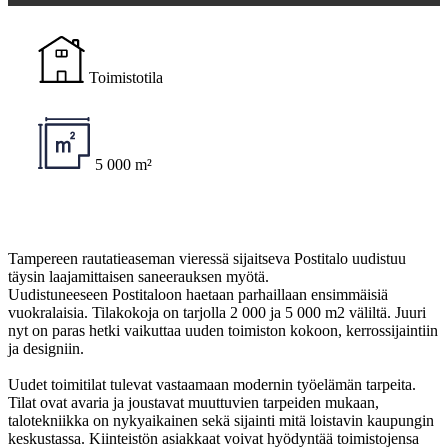
Toimistotila
5 000 m²
Tampereen rautatieaseman vieressä sijaitseva Postitalo uudistuu
täysin laajamittaisen saneerauksen myötä.
Uudistuneeseen Postitaloon haetaan parhaillaan ensimmäisiä
vuokralaisia. Tilakokoja on tarjolla 2 000 ja 5 000 m2 väliltä. Juuri
nyt on paras hetki vaikuttaa uuden toimiston kokoon, kerrossijaintiin
ja designiin.
Uudet toimitilat tulevat vastaamaan modernin työelämän tarpeita.
Tilat ovat avaria ja joustavat muuttuvien tarpeiden mukaan,
talotekniikka on nykyaikainen sekä sijainti mitä loistavin kaupungin
keskustassa. Kiinteistön asiakkaat voivat hyödyntää toimistojensa