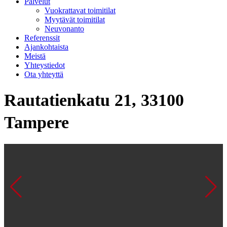
Palvelut
Vuokrattavat toimitilat
Myytävät toimitilat
Neuvonanto
Referenssit
Ajankohtaista
Meistä
Yhteystiedot
Ota yhteyttä
Rautatienkatu 21, 33100
Tampere