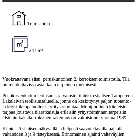
Toimistotila
247 m²
Vuokrattavana siisti, peruskuntoinen 2. kerroksen toimistotila. Tila
on muokattavissa asiakkaan tarpeiden mukaisesti.
Postitorvenkadun teollisuus- ja varastokiinteistö sijaitsee Tampereen
Lakalaivan teollisuusalueella, jonne on keskittynyt paljon tuotanto-
ja logistiikkapainotteista yritystoimintaa. Monipuolinen kiinteistö
tarjoaa joustavia tilaratkaisuja erilaisiin yritystoiminnan tarpeisiin.
Osittain kaksikerroksinen rakennus on valmistunut vuonna 1989.
Kiinteistö sijaitsee näkyvällä ja helposti saavutettavalla paikalla
valtateiden 3 ja 9 risteyksessä. Erinomainen sijainti valtaväylien