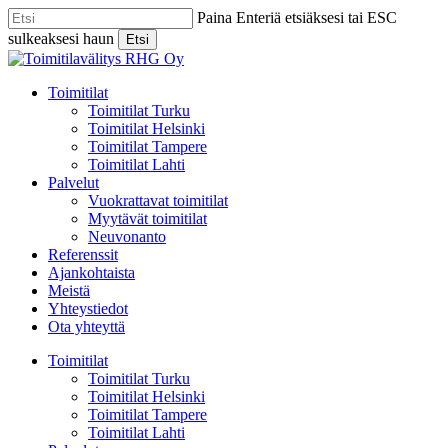
Skip
Paina Enteriä etsiäksesi tai ESC
to
sulkeaksesi haun
Etsi
main
Close
content
Search
Menu
Toimitilat
Toimitilat Turku
Toimitilat Helsinki
Toimitilat Tampere
Toimitilat Lahti
Palvelut
Vuokrattavat toimitilat
Myytävät toimitilat
Neuvonanto
Referenssit
Ajankohtaista
Meistä
Yhteystiedot
Ota yhteyttä
Toimitilat
Toimitilat Turku
Toimitilat Helsinki
Toimitilat Tampere
Toimitilat Lahti