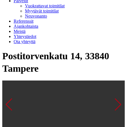
Palvelut
Vuokrattavat toimitilat
Myytävät toimitilat
Neuvonanto
Referenssit
Ajankohtaista
Meistä
Yhteystiedot
Ota yhteyttä
Postitorvenkatu 14, 33840
Tampere