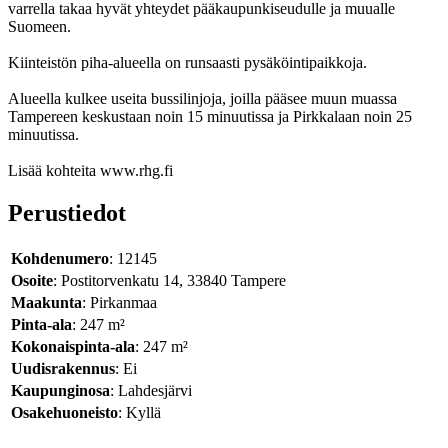
varrella takaa hyvät yhteydet pääkaupunkiseudulle ja muualle
Suomeen.
Kiinteistön piha-alueella on runsaasti pysäköintipaikkoja.
Alueella kulkee useita bussilinjoja, joilla pääsee muun muassa
Tampereen keskustaan noin 15 minuutissa ja Pirkkalaan noin 25
minuutissa.
Lisää kohteita www.rhg.fi
Perustiedot
Kohdenumero
: 12145
Osoite
: Postitorvenkatu 14, 33840 Tampere
Maakunta
: Pirkanmaa
Pinta-ala
: 247 m²
Kokonaispinta-ala
: 247 m²
Uudisrakennus
: Ei
Kaupunginosa
: Lahdesjärvi
Osakehuoneisto
: Kyllä