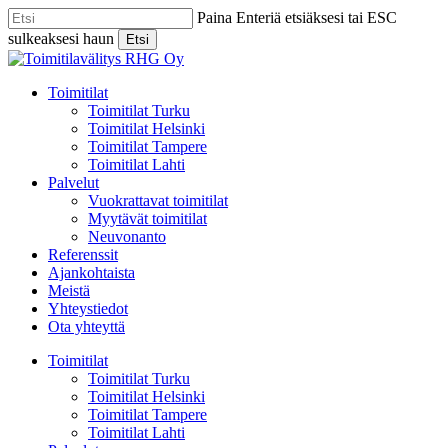
Skip
Paina Enteriä etsiäksesi tai ESC
to
sulkeaksesi haun
Etsi
main
Close
content
Search
Menu
Toimitilat
Toimitilat Turku
Toimitilat Helsinki
Toimitilat Tampere
Toimitilat Lahti
Palvelut
Vuokrattavat toimitilat
Myytävät toimitilat
Neuvonanto
Referenssit
Ajankohtaista
Meistä
Yhteystiedot
Ota yhteyttä
Toimitilat
Toimitilat Turku
Toimitilat Helsinki
Toimitilat Tampere
Toimitilat Lahti