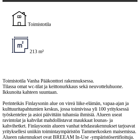
Toimistotila
213 m²
Toimistotila Vanha Pääkonttori rakennuksessa.
Tilassa omat wc-tilat ja keittonurkkaus sekä neuvotteluhuone.
Ikkunoita kahteen suuntaan.
Perinteikäs Finlaysonin alue on vireä liike-elämän, vapaa-ajan ja
kulttuuritapahtumien keskus, jossa toimivissa yli 100 yrityksessä
työskentelee ja asioi päivittäin tuhansia ihmisiä. Alueen useat
ravintolat ja kahvilat mahdollistavat maukkaat lounas- ja
kahvihetket. Finlaysonin alueen vanhat tehdasrakennukset tarjoavat
yrityksellesi uniikin toimintaympäristön Tammerkosken maisemissa.
Alueen rakennukset ovat BREEAM In-Use -ympäristösertifioituja.