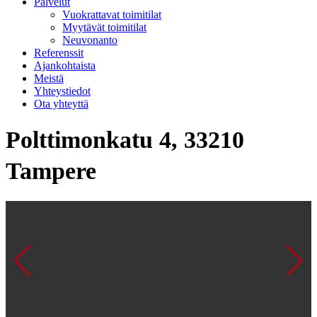
Palvelut
Vuokrattavat toimitilat
Myytävät toimitilat
Neuvonanto
Referenssit
Ajankohtaista
Meistä
Yhteystiedot
Ota yhteyttä
Polttimonkatu 4, 33210
Tampere