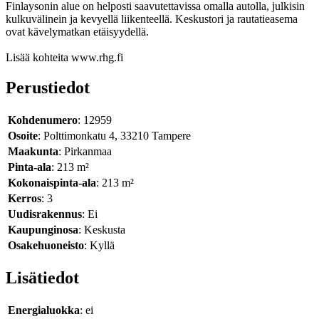
Finlaysonin alue on helposti saavutettavissa omalla autolla, julkisin
kulkuvälinein ja kevyellä liikenteellä. Keskustori ja rautatieasema
ovat kävelymatkan etäisyydellä.
Lisää kohteita www.rhg.fi
Perustiedot
Kohdenumero
: 12959
Osoite
: Polttimonkatu 4, 33210 Tampere
Maakunta
: Pirkanmaa
Pinta-ala
: 213 m²
Kokonaispinta-ala
: 213 m²
Kerros
: 3
Uudisrakennus
: Ei
Kaupunginosa
: Keskusta
Osakehuoneisto
: Kyllä
Lisätiedot
Energialuokka
: ei