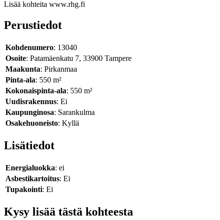
Lisää kohteita www.rhg.fi
Perustiedot
Kohdenumero
: 13040
Osoite
: Patamäenkatu 7, 33900 Tampere
Maakunta
: Pirkanmaa
Pinta-ala
: 550 m²
Kokonaispinta-ala
: 550 m²
Uudisrakennus
: Ei
Kaupunginosa
: Sarankulma
Osakehuoneisto
: Kyllä
Lisätiedot
Energialuokka
: ei
Asbestikartoitus
: Ei
Tupakointi
: Ei
Kysy lisää tästä kohteesta