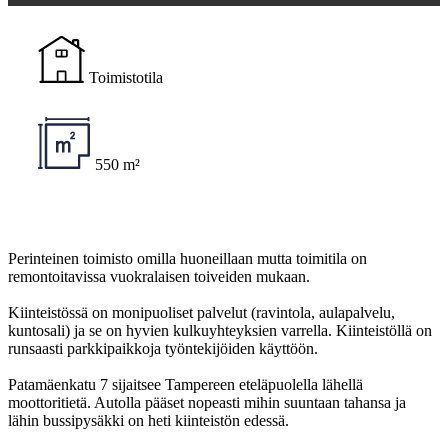
Toimistotila
550 m²
Perinteinen toimisto omilla huoneillaan mutta toimitila on
remontoitavissa vuokralaisen toiveiden mukaan.
Kiinteistössä on monipuoliset palvelut (ravintola, aulapalvelu,
kuntosali) ja se on hyvien kulkuyhteyksien varrella. Kiinteistöllä on
runsaasti parkkipaikkoja työntekijöiden käyttöön.
Patamäenkatu 7 sijaitsee Tampereen eteläpuolella lähellä
moottoritietä. Autolla pääset nopeasti mihin suuntaan tahansa ja
lähin bussipysäkki on heti kiinteistön edessä.