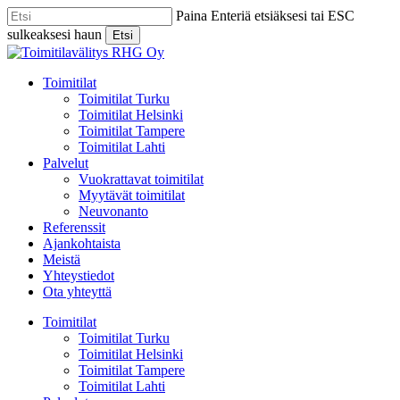
Skip
Paina Enteriä etsiäksesi tai ESC
to
sulkeaksesi haun
Etsi
main
Close
content
Search
Menu
Toimitilat
Toimitilat Turku
Toimitilat Helsinki
Toimitilat Tampere
Toimitilat Lahti
Palvelut
Vuokrattavat toimitilat
Myytävät toimitilat
Neuvonanto
Referenssit
Ajankohtaista
Meistä
Yhteystiedot
Ota yhteyttä
Toimitilat
Toimitilat Turku
Toimitilat Helsinki
Toimitilat Tampere
Toimitilat Lahti