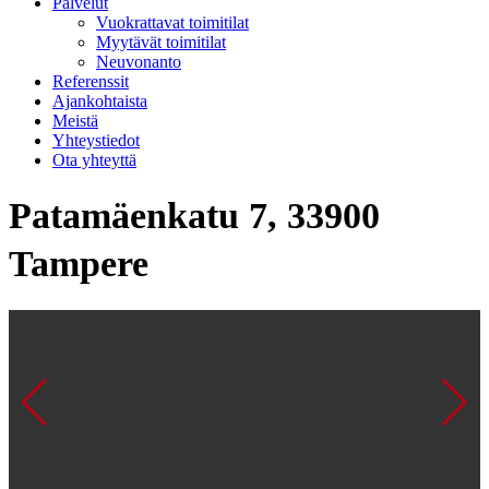
Palvelut
Vuokrattavat toimitilat
Myytävät toimitilat
Neuvonanto
Referenssit
Ajankohtaista
Meistä
Yhteystiedot
Ota yhteyttä
Patamäenkatu 7, 33900
Tampere