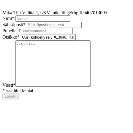
Mika Tilli
Välittäjä, LKV
mika.tilli@rhg.fi
0407013005
Nimi
*
Sähköposti
*
Puhelin
Otsikko
*
Viesti
*
*
vaaditut kentät