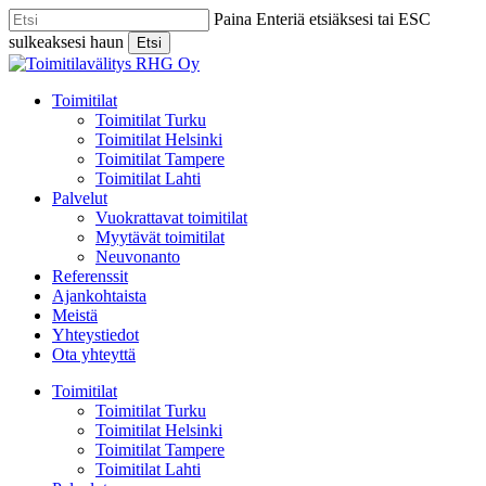
Skip
Paina Enteriä etsiäksesi tai ESC
to
sulkeaksesi haun
Etsi
main
Close
content
Search
Menu
Toimitilat
Toimitilat Turku
Toimitilat Helsinki
Toimitilat Tampere
Toimitilat Lahti
Palvelut
Vuokrattavat toimitilat
Myytävät toimitilat
Neuvonanto
Referenssit
Ajankohtaista
Meistä
Yhteystiedot
Ota yhteyttä
Toimitilat
Toimitilat Turku
Toimitilat Helsinki
Toimitilat Tampere
Toimitilat Lahti