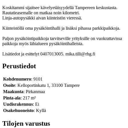
Koskitammi sijaitsee kävelyetäisyydellä Tampereen keskustasta.
Rautatieasemalle on matkaa noin kilometri.
Linja-autopysäkki aivan kiinteistön vieressä.
Kiinteistöllä oma pysäköintihalli ja lisäksi pihassa parkkipaikkoja.
Paljon pysäköintipaikkoja tarvitseville yrityksille on vuokrattavissa
paikkoja myös lähialueen pysäköintihalleista.
Lisätiedot ja esittelyt 0407013005. mika.tilli@rhg.fi
Perustiedot
Kohdenumero
: 9101
Osoite
: Kelloportinkatu 1, 33100 Tampere
Maakunta
: Pirkanmaa
Pinta-ala
: 217 m²
Uudisrakennus
: Ei
Osakehuoneisto
: Kyllä
Tilojen varustus