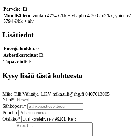
Parveke
: Ei
Muu lisätieto
: vuokra 4774 €/kk + ylläpito 4,70 €/m2/kk, yhteensä
5794 €/kk + alv
Lisätiedot
Energialuokka
: ei
Asbestikartoitus
: Ei
Tupakointi
: Ei
Kysy lisää tästä kohteesta
Mika Tilli
Välittäjä, LKV
mika.tilli@rhg.fi
0407013005
Nimi
*
Sähköposti
*
Puhelin
Otsikko
*