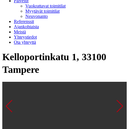
Palvelut
Vuokrattavat toimitilat
Myytävät toimitilat
Neuvonanto
Referenssit
Ajankohtaista
Meistä
Yhteystiedot
Ota yhteyttä
Kelloportinkatu 1, 33100
Tampere