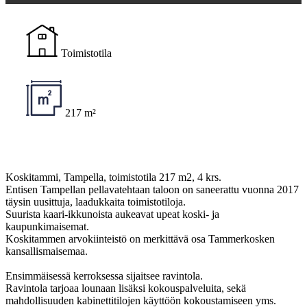
Toimistotila
217 m²
Koskitammi, Tampella, toimistotila 217 m2, 4 krs.
Entisen Tampellan pellavatehtaan taloon on saneerattu vuonna 2017
täysin uusittuja, laadukkaita toimistotiloja.
Suurista kaari-ikkunoista aukeavat upeat koski- ja
kaupunkimaisemat.
Koskitammen arvokiinteistö on merkittävä osa Tammerkosken
kansallismaisemaa.
Ensimmäisessä kerroksessa sijaitsee ravintola.
Ravintola tarjoaa lounaan lisäksi kokouspalveluita, sekä
mahdollisuuden kabinettitilojen käyttöön kokoustamiseen yms.