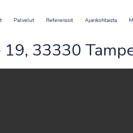
t
Palvelut
Referenssit
Ajankohtaista
M
e 19, 33330 Tamp