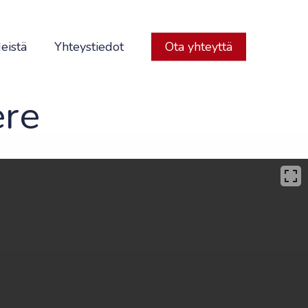
eistä
Yhteystiedot
Ota yhteyttä
ere