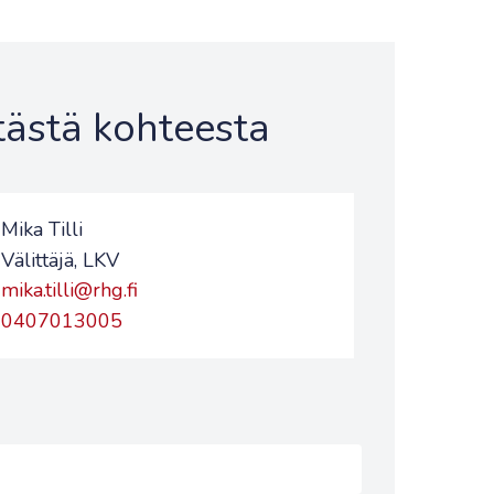
 tästä kohteesta
Mika Tilli
Välittäjä, LKV
mika.tilli@rhg.fi
0407013005