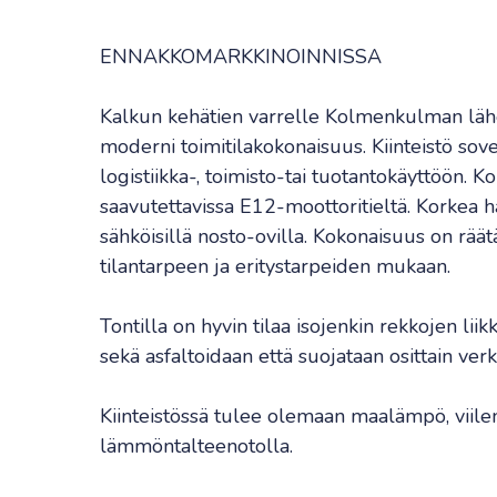
ENNAKKOMARKKINOINNISSA
Kalkun kehätien varrelle Kolmenkulman läh
moderni toimitilakokonaisuus. Kiinteistö sov
logistiikka-, toimisto-tai tuotantokäyttöön. 
saavutettavissa E12-moottoritieltä. Korkea ha
sähköisillä nosto-ovilla. Kokonaisuus on räät
tilantarpeen ja eritystarpeiden mukaan.
Tontilla on hyvin tilaa isojenkin rekkojen li
sekä asfaltoidaan että suojataan osittain verk
Kiinteistössä tulee olemaan maalämpö, viile
lämmöntalteenotolla.