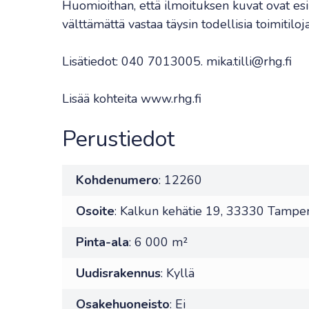
Huomioithan, että ilmoituksen kuvat ovat esi
välttämättä vastaa täysin todellisia toimitiloja
Lisätiedot: 040 7013005. mika.tilli@rhg.fi
Lisää kohteita www.rhg.fi
Perustiedot
Kohdenumero
: 12260
Osoite
: Kalkun kehätie 19, 33330 Tampe
Pinta-ala
: 6 000 m²
Uudisrakennus
: Kyllä
Osakehuoneisto
: Ei