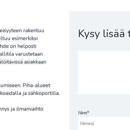
Kysy lisää
eisyyteen rakentuu
eltuu esimerkiksi
Kohde on helposti
llitila varustetaan
älöitävissä asiakkaan
ikkumiseen. Piha-alueet
koaidalla ja sähköportilla.
nnys ja ilmanvaihto
Nimi
*