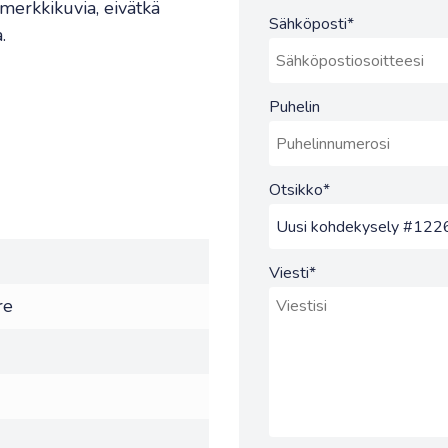
merkkikuvia, eivätkä
Sähköposti
*
.
Puhelin
Otsikko
*
Viesti
*
re