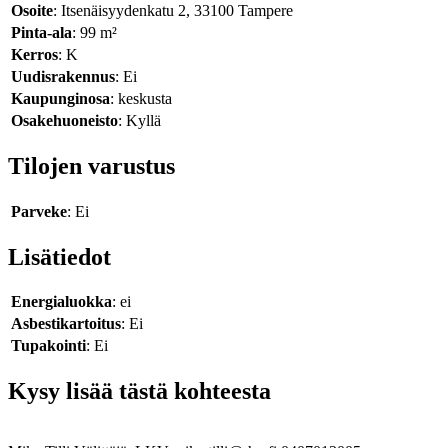
Osoite
: Itsenäisyydenkatu 2, 33100 Tampere
Pinta-ala
: 99 m²
Kerros
: K
Uudisrakennus
: Ei
Kaupunginosa
: keskusta
Osakehuoneisto
: Kyllä
Tilojen varustus
Parveke
: Ei
Lisätiedot
Energialuokka
: ei
Asbestikartoitus
: Ei
Tupakointi
: Ei
Kysy lisää tästä kohteesta