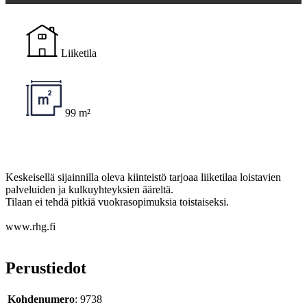
Liiketila
99 m²
Keskeisellä sijainnilla oleva kiinteistö tarjoaa liiketilaa loistavien
palveluiden ja kulkuyhteyksien ääreltä.
Tilaan ei tehdä pitkiä vuokrasopimuksia toistaiseksi.
www.rhg.fi
Perustiedot
Kohdenumero
: 9738