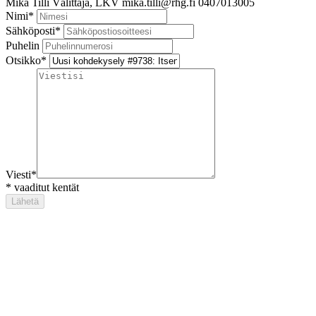
Mika Tilli
Välittäjä, LKV
mika.tilli@rhg.fi
0407013005
Nimi
*
Sähköposti
*
Puhelin
Otsikko
*
Viesti
*
*
vaaditut kentät