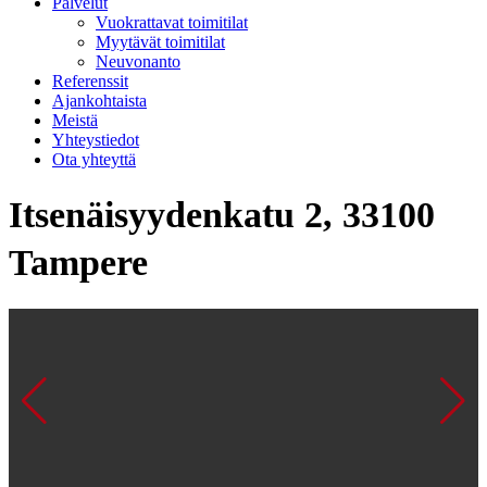
Palvelut
Vuokrattavat toimitilat
Myytävät toimitilat
Neuvonanto
Referenssit
Ajankohtaista
Meistä
Yhteystiedot
Ota yhteyttä
Itsenäisyydenkatu 2, 33100
Tampere