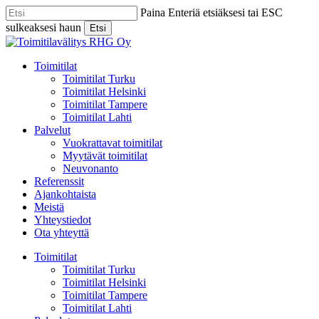
Skip
Paina Enteriä etsiäksesi tai ESC
to
sulkeaksesi haun
Etsi
main
Close
content
Search
Menu
Toimitilat
Toimitilat Turku
Toimitilat Helsinki
Toimitilat Tampere
Toimitilat Lahti
Palvelut
Vuokrattavat toimitilat
Myytävät toimitilat
Neuvonanto
Referenssit
Ajankohtaista
Meistä
Yhteystiedot
Ota yhteyttä
Toimitilat
Toimitilat Turku
Toimitilat Helsinki
Toimitilat Tampere
Toimitilat Lahti