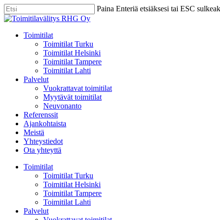
Skip
Paina Enteriä etsiäksesi tai ESC sulkea
to
Close
main
Search
content
Menu
Toimitilat
Toimitilat Turku
Toimitilat Helsinki
Toimitilat Tampere
Toimitilat Lahti
Palvelut
Vuokrattavat toimitilat
Myytävät toimitilat
Neuvonanto
Referenssit
Ajankohtaista
Meistä
Yhteystiedot
Ota yhteyttä
Toimitilat
Toimitilat Turku
Toimitilat Helsinki
Toimitilat Tampere
Toimitilat Lahti
Palvelut
Vuokrattavat toimitilat