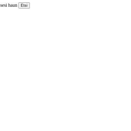
ksesi haun
Etsi