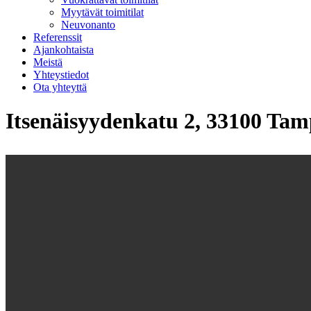
Myytävät toimitilat
Neuvonanto
Referenssit
Ajankohtaista
Meistä
Yhteystiedot
Ota yhteyttä
Itsenäisyydenkatu 2, 33100 Tam