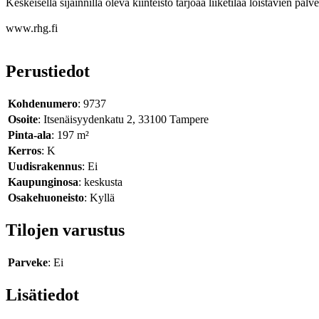
Keskeisellä sijainnilla oleva kiinteistö tarjoaa liiketilaa loistavien pa
www.rhg.fi
Perustiedot
Kohdenumero
: 9737
Osoite
: Itsenäisyydenkatu 2, 33100 Tampere
Pinta-ala
: 197 m²
Kerros
: K
Uudisrakennus
: Ei
Kaupunginosa
: keskusta
Osakehuoneisto
: Kyllä
Tilojen varustus
Parveke
: Ei
Lisätiedot