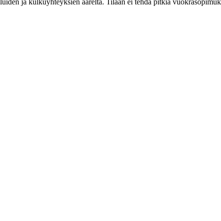
lveluiden ja kulkuyhteyksien ääreltä. Tilaan ei tehdä pitkiä vuokrasopimuks