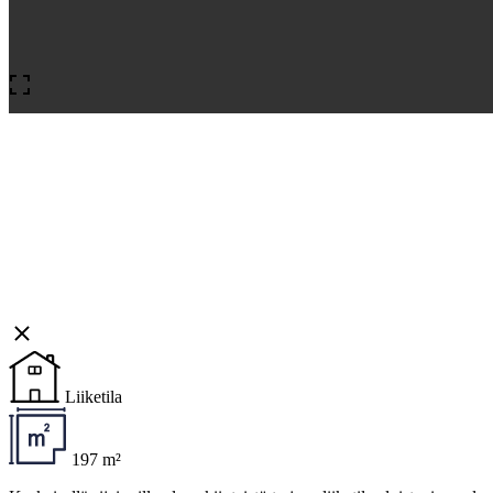
Liiketila
197 m²