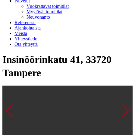
Palvelut
Vuokrattavat toimitilat
Myytävät toimitilat
Neuvonanto
Referenssit
Ajankohtaista
Meistä
Yhteystiedot
Ota yhteyttä
Insinöörinkatu 41, 33720
Tampere