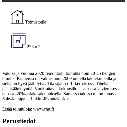
Toimistotila
253 m²
Valoisa ja vuonna 2020 remontoitu toimitila noin 20-25 hengen
tiimille. Kiinteistö on valmistunut 2009 uudella talotekniikalla ja
siellä on hyvä jäähdytys. Tila sijaitsee 1. kerroksessa lähellä
pääsisäänkäyntiä. Vuokrattavia kokoustiloja samassa ja viereisessä
talossa -20%-asiakasalennuksella. Samassa talossa muun muassa
Sale–kauppa ja Liikku-liikuntakeskus.
Lisää toimitiloja: www.rhg.fi
Perustiedot