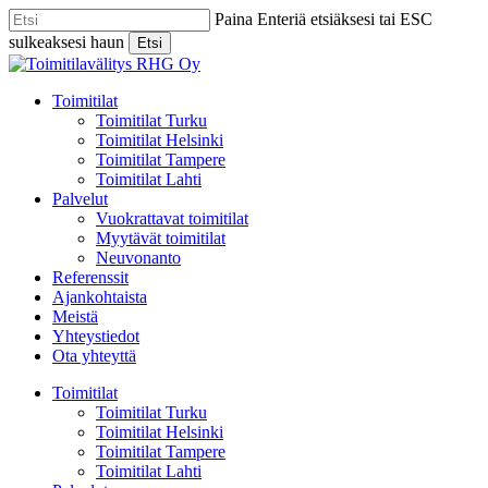
Skip
Paina Enteriä etsiäksesi tai ESC
to
sulkeaksesi haun
Etsi
main
Close
content
Search
Menu
Toimitilat
Toimitilat Turku
Toimitilat Helsinki
Toimitilat Tampere
Toimitilat Lahti
Palvelut
Vuokrattavat toimitilat
Myytävät toimitilat
Neuvonanto
Referenssit
Ajankohtaista
Meistä
Yhteystiedot
Ota yhteyttä
Toimitilat
Toimitilat Turku
Toimitilat Helsinki
Toimitilat Tampere
Toimitilat Lahti