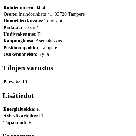
Kohdenumero
: 9454
Osoite
: Insinöörinkatu 41, 33720 Tampere
Huoneiden kuvaus
: Toimistotila
Pinta-ala
: 253 m²
Uudisrakennus
: Ei
Kaupunginosa
: Asemakeskus
Postitoimipaikka
: Tampere
Osakehuoneisto
: Kyllä
Tilojen varustus
Parveke
: Ei
Lisätiedot
Energialuokka
: ei
Asbestikartoitus
: Ei
Tupakointi
: Ei