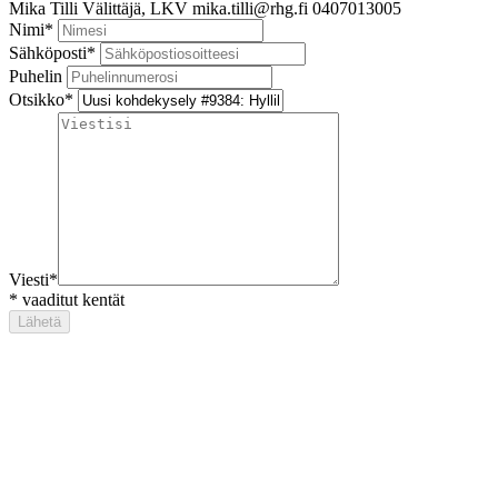
Mika Tilli
Välittäjä, LKV
mika.tilli@rhg.fi
0407013005
Nimi
*
Sähköposti
*
Puhelin
Otsikko
*
Viesti
*
*
vaaditut kentät