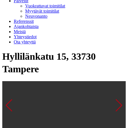
Palvelut
Vuokrattavat toimitilat
Myytävät toimitilat
Neuvonanto
Referenssit
Ajankohtaista
Meistä
Yhteystiedot
Ota yhteyttä
Hyllilänkatu 15, 33730
Tampere