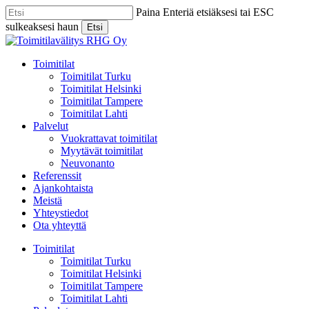
Skip
Paina Enteriä etsiäksesi tai ESC
to
sulkeaksesi haun
Etsi
main
Close
content
Search
Menu
Toimitilat
Toimitilat Turku
Toimitilat Helsinki
Toimitilat Tampere
Toimitilat Lahti
Palvelut
Vuokrattavat toimitilat
Myytävät toimitilat
Neuvonanto
Referenssit
Ajankohtaista
Meistä
Yhteystiedot
Ota yhteyttä
Toimitilat
Toimitilat Turku
Toimitilat Helsinki
Toimitilat Tampere
Toimitilat Lahti