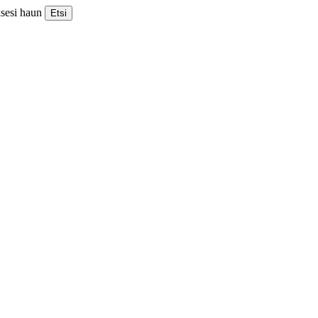
ksesi haun
Etsi