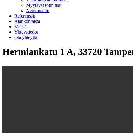
Myytävät toimitilat
Neuvonanto
Referenssit
Ajankohtaista
Meistä
Yhteystiedot
Ota yhteyttä
Hermiankatu 1 A, 33720 Tampe