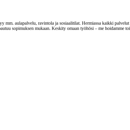
mm. aulapalvelu, ravintola ja sosiaalitilat. Hermiassa kaikki palvelut ov
a vapautuu sopimuksen mukaan. Keskity omaan työhösi – me hoidamme t