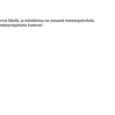
at lähellä, ja toimitiloissa on runsaasti toimistopalveluita,
oimintaympäristön kuntoon!