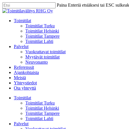
Skip
Paina Enteriä etsiäksesi tai ESC sulkea
to
Close
main
Search
content
Menu
Toimitilat
Toimitilat Turku
Toimitilat Helsinki
Toimitilat Tampere
Toimitilat Lahti
Palvelut
Vuokrattavat toimitilat
Myytävät toimitilat
Neuvonanto
Referenssit
Ajankohtaista
Meistä
Yhteystiedot
Ota yhteyttä
Toimitilat
Toimitilat Turku
Toimitilat Helsinki
Toimitilat Tampere
Toimitilat Lahti
Palvelut
Vuokrattavat toimitilat