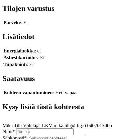
Tilojen varustus
Parveke
: Ei
Lisätiedot
Energialuokka
: ei
Asbestikartoitus
: Ei
Tupakointi
: Ei
Saatavuus
Kohteen vapautuminen
: Heti vapaa
Kysy lisää tästä kohteesta
Mika Tilli
Välittäjä, LKV
mika.tilli@rhg.fi
0407013005
Nimi
*
Sähköposti
*