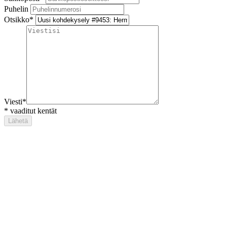
Puhelin
Otsikko
*
Viesti
*
*
vaaditut kentät