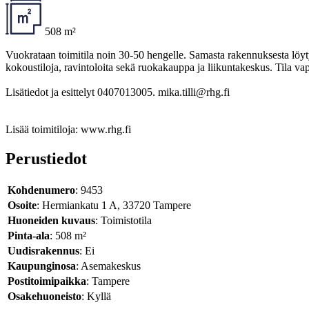
508 m²
Vuokrataan toimitila noin 30-50 hengelle. Samasta rakennuksesta löytyy 
kokoustiloja, ravintoloita sekä ruokakauppa ja liikuntakeskus. Til
Lisätiedot ja esittelyt 0407013005. mika.tilli@rhg.fi
Lisää toimitiloja: www.rhg.fi
Perustiedot
Kohdenumero
: 9453
Osoite
: Hermiankatu 1 A, 33720 Tampere
Huoneiden kuvaus
: Toimistotila
Pinta-ala
: 508 m²
Uudisrakennus
: Ei
Kaupunginosa
: Asemakeskus
Postitoimipaikka
: Tampere
Osakehuoneisto
: Kyllä