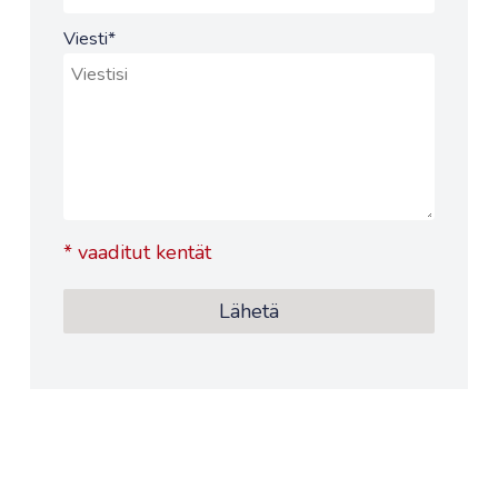
Viesti
*
*
vaaditut kentät