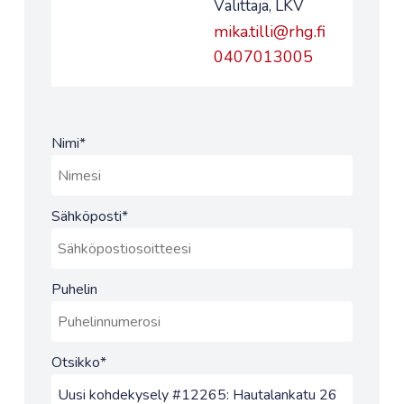
Välittäjä, LKV
mika.tilli@rhg.fi
0407013005
Nimi
*
Sähköposti
*
Puhelin
Otsikko
*