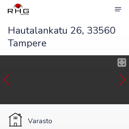
Skip
Menu
to
main
content
Hautalankatu 26, 33560
Tampere
Varasto