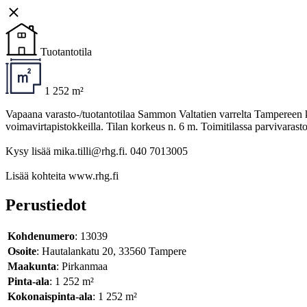
Tuotantotila
1 252 m²
Vapaana varasto-/tuotantotilaa Sammon Valtatien varrelta Tampereen ke
voimavirtapistokkeilla. Tilan korkeus n. 6 m. Toimitilassa parvivarast
Kysy lisää mika.tilli@rhg.fi. 040 7013005
Lisää kohteita www.rhg.fi
Perustiedot
Kohdenumero
: 13039
Osoite
: Hautalankatu 20, 33560 Tampere
Maakunta
: Pirkanmaa
Pinta-ala
: 1 252 m²
Kokonaispinta-ala
: 1 252 m²