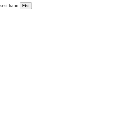
ksesi haun
Etsi