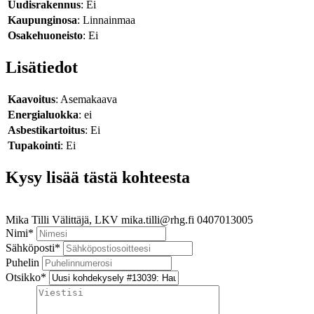
Uudisrakennus
: Ei
Kaupunginosa
: Linnainmaa
Osakehuoneisto
: Ei
Lisätiedot
Kaavoitus
: Asemakaava
Energialuokka
: ei
Asbestikartoitus
: Ei
Tupakointi
: Ei
Kysy lisää tästä kohteesta
Mika Tilli
Välittäjä, LKV
mika.tilli@rhg.fi
0407013005
Nimi
*
Sähköposti
*
Puhelin
Otsikko
*