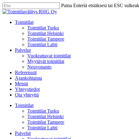
Skip
Paina Enteriä etsiäksesi tai ESC sulkea
to
Close
main
Search
content
Menu
Toimitilat
Toimitilat Turku
Toimitilat Helsinki
Toimitilat Tampere
Toimitilat Lahti
Palvelut
Vuokrattavat toimitilat
Myytävät toimitilat
Neuvonanto
Referenssit
Ajankohtaista
Meistä
Yhteystiedot
Ota yhteyttä
Toimitilat
Toimitilat Turku
Toimitilat Helsinki
Toimitilat Tampere
Toimitilat Lahti
Palvelut
Vuokrattavat toimitilat