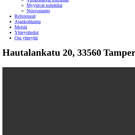
Myytävät toimitilat
Neuvonanto
Referenssit
Ajankohtaista
Meistä
Yhteystiedot
Ota yhteyttä
Hautalankatu 20, 33560 Tamper