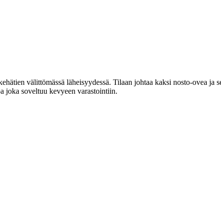
hätien välittömässä läheisyydessä. Tilaan johtaa kaksi nosto-ovea ja se
oa joka soveltuu kevyeen varastointiin.