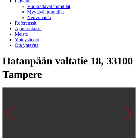
Palvelut
Vuokrattavat toimitilat
Myytävät toimitilat
Neuvonanto
Referenssit
Ajankohtaista
Meistä
Yhteystiedot
Ota yhteyttä
Hatanpään valtatie 18, 33100
Tampere