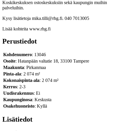
Koskikeskuksen ostoskeskuksiin sekä kaupungin muihin
palveluihin.
Kysy lisätietoja mika.tilli@rhg.fi. 040 7013005
Lisää kohteita www.rhg.fi
Perustiedot
Kohdenumero
: 13046
Osoite
: Hatanpään valtatie 18, 33100 Tampere
Maakunta
: Pirkanmaa
Pinta-ala
: 2 074 m²
Kokonaispinta-ala
: 2 074 m²
Kerros
: 2-3
Uudisrakennus
: Ei
Kaupunginosa
: Keskusta
Osakehuoneisto
: Kyllä
Lisätiedot