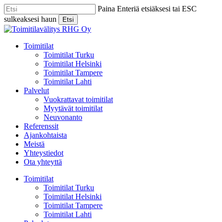
Skip
Paina Enteriä etsiäksesi tai ESC
to
sulkeaksesi haun
Etsi
main
Close
content
Search
Menu
Toimitilat
Toimitilat Turku
Toimitilat Helsinki
Toimitilat Tampere
Toimitilat Lahti
Palvelut
Vuokrattavat toimitilat
Myytävät toimitilat
Neuvonanto
Referenssit
Ajankohtaista
Meistä
Yhteystiedot
Ota yhteyttä
Toimitilat
Toimitilat Turku
Toimitilat Helsinki
Toimitilat Tampere
Toimitilat Lahti