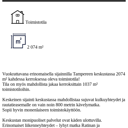
Toimistotila
2 074 m²
Vuokrattavana erinomaisella sijainnilla Tampereen keskustassa 2074
m² kahdessa kerroksessa oleva toimistotila!
Tila on myös mahdollista jakaa kerroksittain 1037 m²
toimistotiloihin.
Keskeinen sijainti keskustassa mahdollistaa sujuvat kulkuyhteydet ja
rautatieasemalle on vain noin 800 metrin kävelymatka.
Sopii hyvin monenlaiseen toimistokäyttöön.
Keskustan monipuoliset palvelut ovat käden ulottuvilla.
Erinomaiset liikenneyhteydet – lyhyt matka Ratinan ja