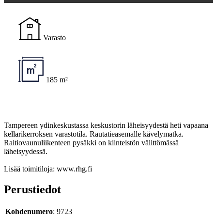
Varasto
185 m²
Tampereen ydinkeskustassa keskustorin läheisyydestä heti vapaana
kellarikerroksen varastotila. Rautatieasemalle kävelymatka.
Raitiovaunuliikenteen pysäkki on kiinteistön välittömässä
läheisyydessä.
Lisää toimitiloja: www.rhg.fi
Perustiedot
Kohdenumero
: 9723