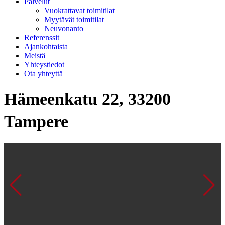
Palvelut
Vuokrattavat toimitilat
Myytävät toimitilat
Neuvonanto
Referenssit
Ajankohtaista
Meistä
Yhteystiedot
Ota yhteyttä
Hämeenkatu 22, 33200
Tampere