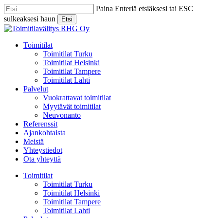
Skip
Paina Enteriä etsiäksesi tai ESC
to
sulkeaksesi haun
Etsi
main
Close
content
Search
Menu
Toimitilat
Toimitilat Turku
Toimitilat Helsinki
Toimitilat Tampere
Toimitilat Lahti
Palvelut
Vuokrattavat toimitilat
Myytävät toimitilat
Neuvonanto
Referenssit
Ajankohtaista
Meistä
Yhteystiedot
Ota yhteyttä
Toimitilat
Toimitilat Turku
Toimitilat Helsinki
Toimitilat Tampere
Toimitilat Lahti