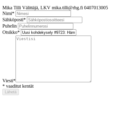
Mika Tilli
Välittäjä, LKV
mika.tilli@rhg.fi
0407013005
Nimi
*
Sähköposti
*
Puhelin
Otsikko
*
Viesti
*
*
vaaditut kentät