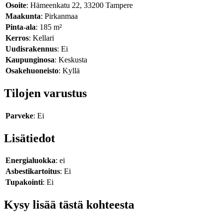
Osoite
: Hämeenkatu 22, 33200 Tampere
Maakunta
: Pirkanmaa
Pinta-ala
: 185 m²
Kerros
: Kellari
Uudisrakennus
: Ei
Kaupunginosa
: Keskusta
Osakehuoneisto
: Kyllä
Tilojen varustus
Parveke
: Ei
Lisätiedot
Energialuokka
: ei
Asbestikartoitus
: Ei
Tupakointi
: Ei
Kysy lisää tästä kohteesta