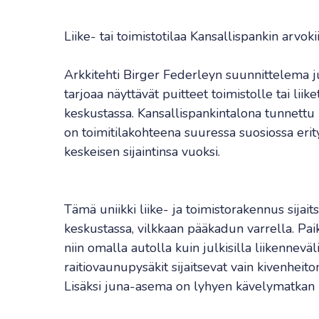
Liike- tai toimistotilaa Kansallispankin arvoki
Arkkitehti Birger Federleyn suunnittelema 
tarjoaa näyttävät puitteet toimistolle tai lii
keskustassa. Kansallispankintalona tunnettu
on toimitilakohteena suuressa suosiossa erity
keskeisen sijaintinsa vuoksi.
Tämä uniikki liike- ja toimistorakennus sija
keskustassa, vilkkaan pääkadun varrella. Pa
niin omalla autolla kuin julkisilla liikennevä
raitiovaunupysäkit sijaitsevat vain kivenheiton
Lisäksi juna-asema on lyhyen kävelymatkan 