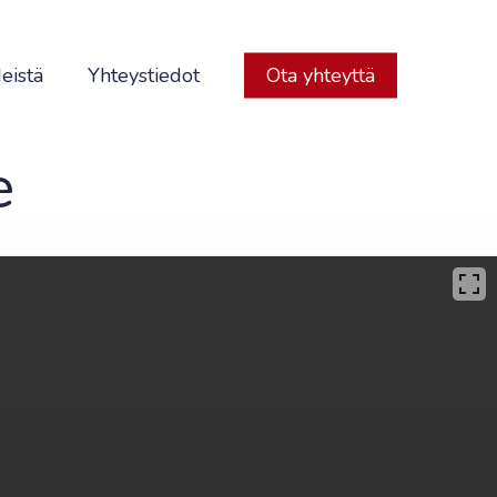
eistä
Yhteystiedot
Ota yhteyttä
e