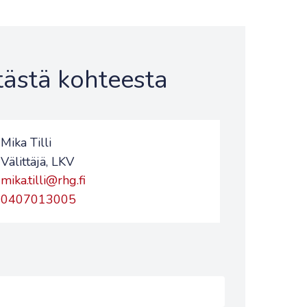
 tästä kohteesta
Mika Tilli
Välittäjä, LKV
mika.tilli@rhg.fi
0407013005