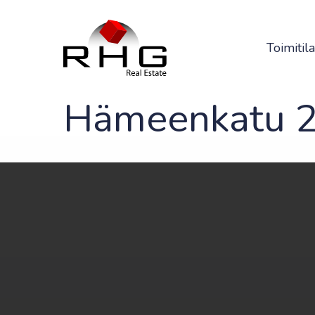
Skip
to
main
Toimitila
content
Hämeenkatu 2