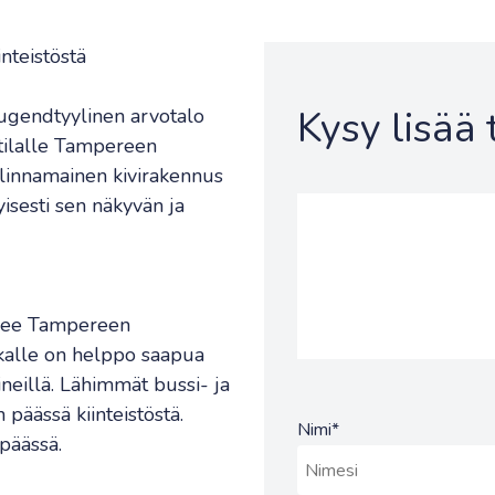
inteistöstä
Kysy lisää
jugendtyylinen arvotalo
ketilalle Tampereen
 linnamainen kivirakennus
isesti sen näkyvän ja
itsee Tampereen
ikalle on helppo saapua
lineillä. Lähimmät bussi- ja
 päässä kiinteistöstä.
Nimi
*
päässä.