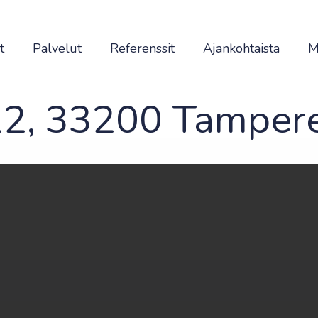
t
Palvelut
Referenssit
Ajankohtaista
M
2, 33200 Tamper