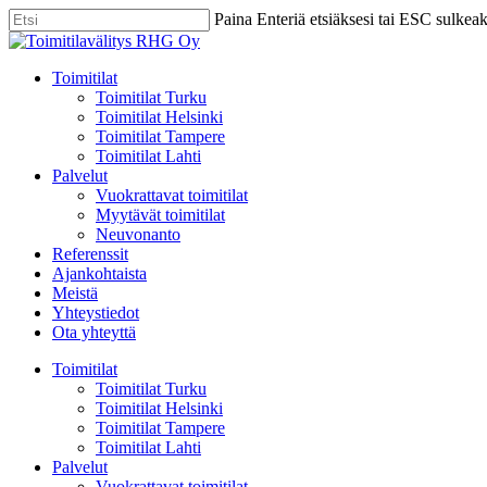
Skip
Paina Enteriä etsiäksesi tai ESC sulkea
to
Close
main
Search
content
Menu
Toimitilat
Toimitilat Turku
Toimitilat Helsinki
Toimitilat Tampere
Toimitilat Lahti
Palvelut
Vuokrattavat toimitilat
Myytävät toimitilat
Neuvonanto
Referenssit
Ajankohtaista
Meistä
Yhteystiedot
Ota yhteyttä
Toimitilat
Toimitilat Turku
Toimitilat Helsinki
Toimitilat Tampere
Toimitilat Lahti
Palvelut
Vuokrattavat toimitilat