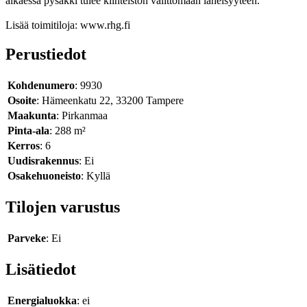
alkaessa pysäkki tulee kiinteistön välittömään läheisyyteen.
Lisää toimitiloja: www.rhg.fi
Perustiedot
Kohdenumero
: 9930
Osoite
: Hämeenkatu 22, 33200 Tampere
Maakunta
: Pirkanmaa
Pinta-ala
: 288 m²
Kerros
: 6
Uudisrakennus
: Ei
Osakehuoneisto
: Kyllä
Tilojen varustus
Parveke
: Ei
Lisätiedot
Energialuokka
: ei