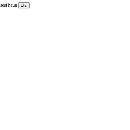
ksesi haun
Etsi