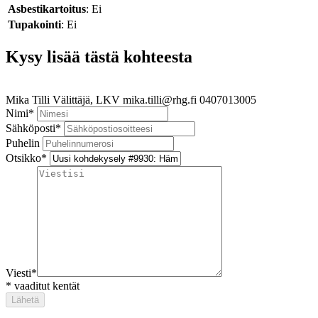
Asbestikartoitus
: Ei
Tupakointi
: Ei
Kysy lisää tästä kohteesta
Mika Tilli
Välittäjä, LKV
mika.tilli@rhg.fi
0407013005
Nimi
*
Sähköposti
*
Puhelin
Otsikko
*
Viesti
*
*
vaaditut kentät