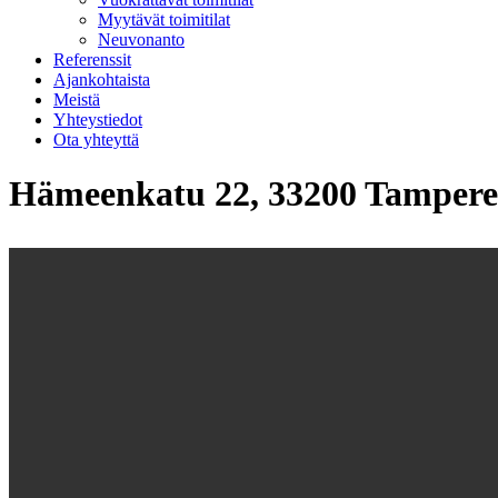
Myytävät toimitilat
Neuvonanto
Referenssit
Ajankohtaista
Meistä
Yhteystiedot
Ota yhteyttä
Hämeenkatu 22, 33200 Tampere