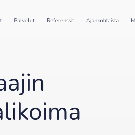
t
Palvelut
Referenssit
Ajankohtaista
M
ajin
alikoima