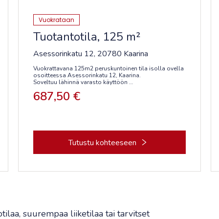
Vuokrataan
Tuotantotila, 125 m²
Asessorinkatu 12, 20780 Kaarina
Vuokrattavana 125m2 peruskuntoinen tila isolla ovella
osoitteessa Asessorinkatu 12, Kaarina.
Soveltuu lähinnä varasto käyttöön
687,50 €
Halli. nro 15
Vuokrapyyntö 687,50 euroa kuukaudessa + alv + kulut
Heti vapaa
Lisää toimitiloja www.rhg.fi
Tutustu kohteeseen
tilaa, suurempaa liiketilaa tai tarvitset