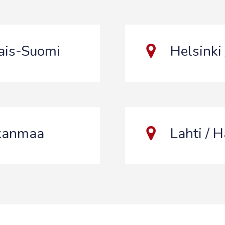
nais-Suomi
Helsinki
rkanmaa
Lahti / 