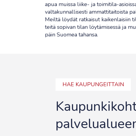
apua muissa liike- ja toimitila-asiois
valtakunnallisesti ammattitaitoista pa
Meiltä löydät ratkaisut kaikenlaisiin t
teitä sopivan tilan löytämisessä ja mui
päin Suomea tahansa.
HAE KAUPUNGEITTAIN
Kaupunkikohta
palvelualue