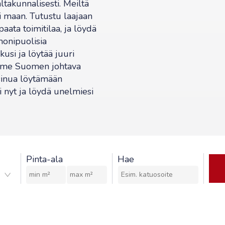
ltakunnalisesti. Meiltä
i maan. Tutustu laajaan
ata toimitilaa, ja löydä
monipuolisia
kusi ja löytää juuri
lemme Suomen johtava
sinua löytämään
si nyt ja löydä unelmiesi
Pinta-ala
Hae