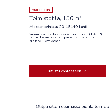
Vuokrataan
Toimistotila, 156 m²
Aleksanterinkatu 20, 15140 Lahti
Vuokrattavana valoisa avo-/kombitoimisto ( 156 m2)
Lahden keskustasta kauppakeskus Triosta. Tila
sijaitsee 4.kerroksessa.
Tutustu kohteeseen
Olitpa sitten etsimässä pientä toimisto