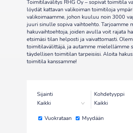
Toimitilavälitys RHG Oy – sopivat toimitila va
löydät kattavan valikoiman toimitiloja ympär
valikoimaamme, johon kuuluu noin 3000 vapa
juuri sinulle sopiva vaihtoehto. Tarjoamme 
hakuvaihtoehtoja, joiden avulla voit rajata ha
etsimäsi tilan helposti ja vaivattomasti. O
toimitilavälittäjä, ja autamme mielellämme 
täydellisen toimitilan tarpeisiisi. Aloita haku
toimitila kanssamme!
Sijainti
Kohdetyyppi
Vuokrataan
Myydään