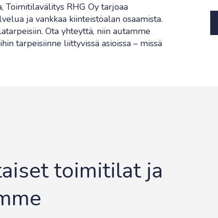
sa, Toimitilavälitys RHG Oy tarjoaa
lvelua ja vankkaa kiinteistöalan osaamista.
ilatarpeisiin. Ota yhteyttä, niin autamme
hin tarpeisiinne liittyvissä asioissa – missä
iset toimitilat ja
emme