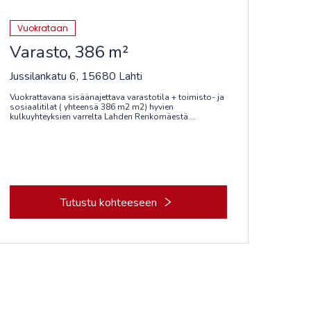
Vuokrataan
Varasto, 386 m²
Jussilankatu 6, 15680 Lahti
Vuokrattavana sisäänajettava varastotila + toimisto- ja
sosiaalitilat ( yhteensä 386 m2 m2) hyvien
kulkuyhteyksien varrelta Lahden Renkomäestä.
2.kerroksessa sijaitsee toimistot ja pienempi
varastotila. Kohde sijaitsee Lahden moottoritien
varrella. Kiinteistöllä on runsaasti pysäköintipaikkoja.
Renkomäen palvelut ml lounasravintolat
lähietäisyydellä.
Kysy lisää: Heli Reinberg, LKV, LVV, sp:
heli.reinberg@rhg.fi, toimitilat www.rhg.fi
Tutustu kohteeseen