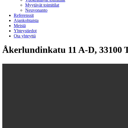
Myytävät toimitilat
Neuvonanto
Referenssit
Ajankohtaista
Meistä
Yhteystiedot
Ota yhteyttä
Åkerlundinkatu 11 A-D, 33100 