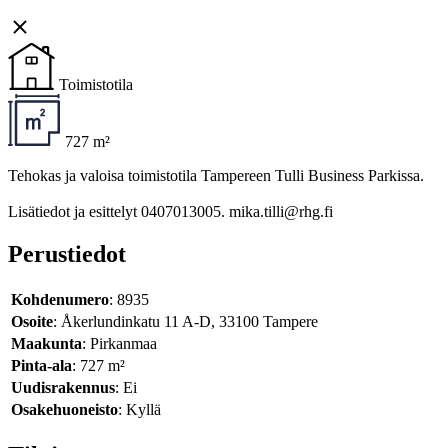
Toimistotila
727 m²
Tehokas ja valoisa toimistotila Tampereen Tulli Business Parkissa.
Lisätiedot ja esittelyt 0407013005. mika.tilli@rhg.fi
Perustiedot
Kohdenumero
: 8935
Osoite
: Åkerlundinkatu 11 A-D, 33100 Tampere
Maakunta
: Pirkanmaa
Pinta-ala
: 727 m²
Uudisrakennus
: Ei
Osakehuoneisto
: Kyllä