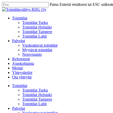
Skip
Paina Enteriä etsiäksesi tai ESC sulkea
to
Close
main
Search
content
Menu
Toimitilat
Toimitilat Turku
Toimitilat Helsinki
Toimitilat Tampere
Toimitilat Lahti
Palvelut
Vuokrattavat toimitilat
Myytävät toimitilat
Neuvonanto
Referenssit
Ajankohtaista
Meistä
Yhteystiedot
Ota yhteyttä
Toimitilat
Toimitilat Turku
Toimitilat Helsinki
Toimitilat Tampere
Toimitilat Lahti
Palvelut
Vuokrattavat toimitilat