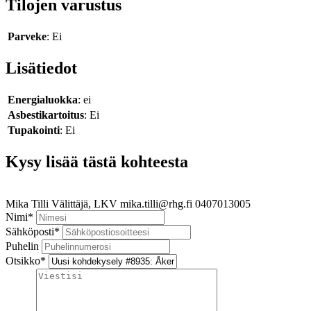
Tilojen varustus
Parveke
: Ei
Lisätiedot
Energialuokka
: ei
Asbestikartoitus
: Ei
Tupakointi
: Ei
Kysy lisää tästä kohteesta
Mika Tilli
Välittäjä, LKV
mika.tilli@rhg.fi
0407013005
Nimi
*
Sähköposti
*
Puhelin
Otsikko
*