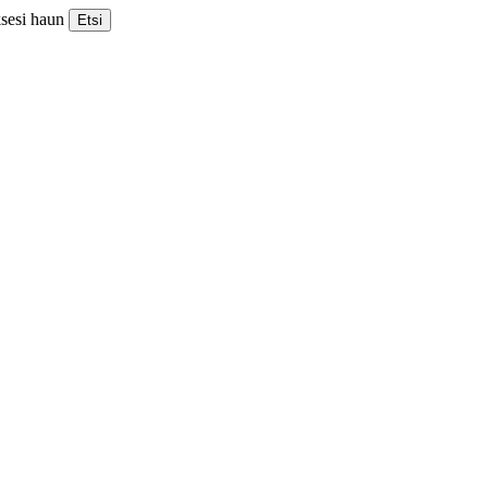
ksesi haun
Etsi