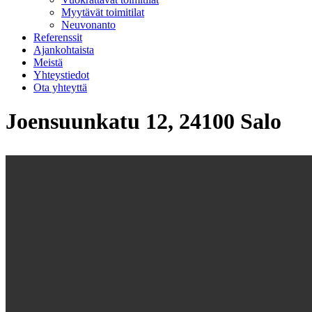
Myytävät toimitilat
Neuvonanto
Referenssit
Ajankohtaista
Meistä
Yhteystiedot
Ota yhteyttä
Joensuunkatu 12, 24100 Salo