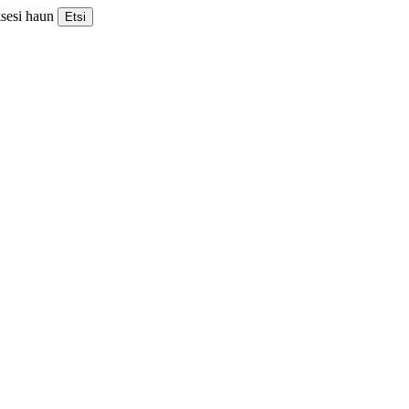
ksesi haun
Etsi