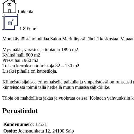
Liiketila
1 895 m²
Monikäyttöistä toimitilaa Salon Meriniityssä lähellä keskustaa. Vapaan
Myymälä-, varasto- ja tuotanto 1895 m2
Kylmä halli 600 m2
Pressuhalli 960 m2
Toisen kerroksen toimistoja 82 – 130 m2
Lisäksi pihalla on katostiloja.
Kiinteistö sijaitsee erinomaisella paikalla ja ympäristössä on runsaas
kiinteistössä toimii tällä hetkellä muun muassa sähköliike.
Tiloja on mahdollista jakaa ja vuokrata osissa. Kohteen vahvuuksiin ku
Perustiedot
Kohdenumero
: 12521
Osoite
: Joensuunkatu 12, 24100 Salo