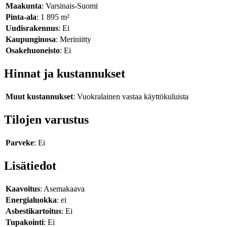
Maakunta
: Varsinais-Suomi
Pinta-ala
: 1 895 m²
Uudisrakennus
: Ei
Kaupunginosa
: Meriniitty
Osakehuoneisto
: Ei
Hinnat ja kustannukset
Muut kustannukset
: Vuokralainen vastaa käyttökuluista
Tilojen varustus
Parveke
: Ei
Lisätiedot
Kaavoitus
: Asemakaava
Energialuokka
: ei
Asbestikartoitus
: Ei
Tupakointi
: Ei