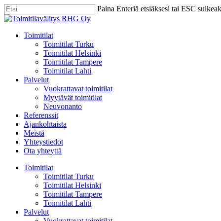
Skip
Paina Enteriä etsiäksesi tai ESC sulkea
to
Close
main
Search
content
Menu
Toimitilat
Toimitilat Turku
Toimitilat Helsinki
Toimitilat Tampere
Toimitilat Lahti
Palvelut
Vuokrattavat toimitilat
Myytävät toimitilat
Neuvonanto
Referenssit
Ajankohtaista
Meistä
Yhteystiedot
Ota yhteyttä
Toimitilat
Toimitilat Turku
Toimitilat Helsinki
Toimitilat Tampere
Toimitilat Lahti
Palvelut
Vuokrattavat toimitilat