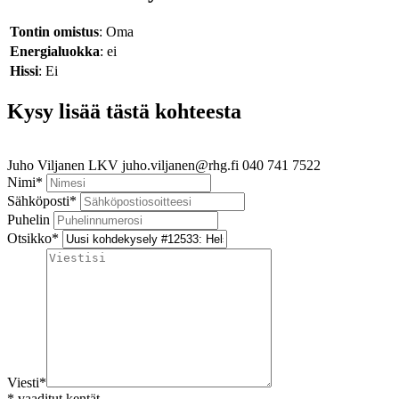
Tontin omistus
: Oma
Energialuokka
: ei
Hissi
: Ei
Kysy lisää tästä kohteesta
Juho Viljanen
LKV
juho.viljanen@rhg.fi
040 741 7522
Nimi
*
Sähköposti
*
Puhelin
Otsikko
*
Viesti
*
*
vaaditut kentät