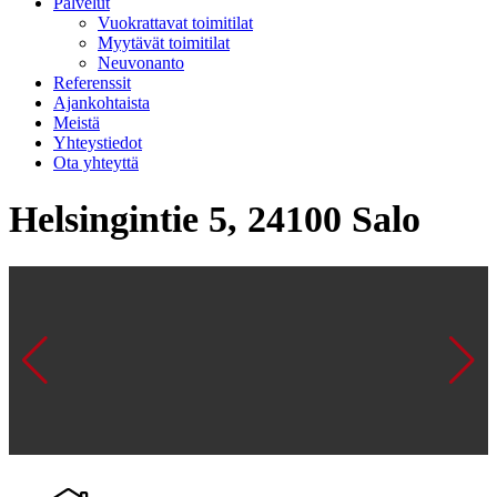
Palvelut
Vuokrattavat toimitilat
Myytävät toimitilat
Neuvonanto
Referenssit
Ajankohtaista
Meistä
Yhteystiedot
Ota yhteyttä
Helsingintie 5, 24100 Salo