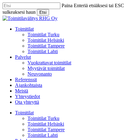
Skip
Paina Enteriä etsiäksesi tai ESC
to
sulkeaksesi haun
Etsi
main
Close
content
Search
Menu
Toimitilat
Toimitilat Turku
Toimitilat Helsinki
Toimitilat Tampere
Toimitilat Lahti
Palvelut
Vuokrattavat toimitilat
Myytävät toimitilat
Neuvonanto
Referenssit
Ajankohtaista
Meistä
Yhteystiedot
Ota yhteyttä
Toimitilat
Toimitilat Turku
Toimitilat Helsinki
Toimitilat Tampere
Toimitilat Lahti