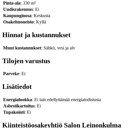
Pinta-ala
: 330 m²
Uudisrakennus
: Ei
Kaupunginosa
: Keskusta
Osakehuoneisto
: Kyllä
Hinnat ja kustannukset
Muut kustannukset
: Sähkö, vesi ja alv
Tilojen varustus
Parveke
: Ei
Lisätiedot
Energialuokka
: Ei lain edellyttämää energiatodistusta
Asbestikartoitus
: Ei
Tupakointi
: Ei
Kiinteistöosakeyhtiö Salon Leinonkulma