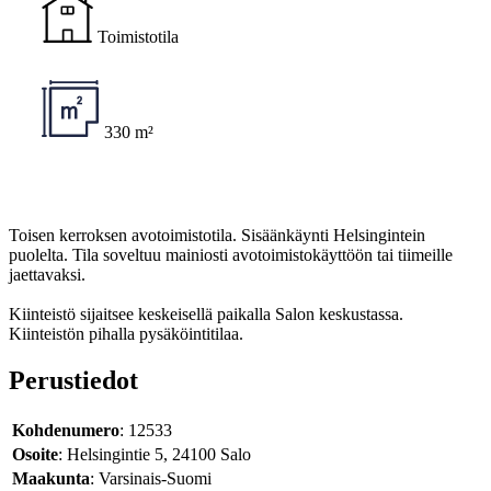
Toimistotila
330 m²
Toisen kerroksen avotoimistotila. Sisäänkäynti Helsingintein
puolelta. Tila soveltuu mainiosti avotoimistokäyttöön tai tiimeille
jaettavaksi.
Kiinteistö sijaitsee keskeisellä paikalla Salon keskustassa.
Kiinteistön pihalla pysäköintitilaa.
Perustiedot
Kohdenumero
: 12533
Osoite
: Helsingintie 5, 24100 Salo
Maakunta
: Varsinais-Suomi