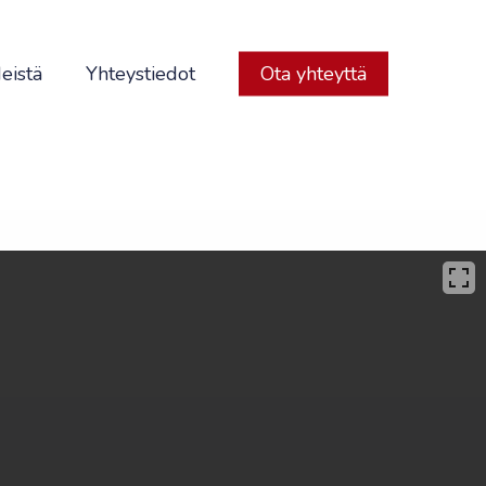
eistä
Yhteystiedot
Ota yhteyttä