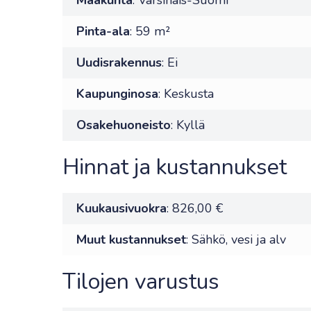
Maakunta
: Varsinais-Suomi
Pinta-ala
: 59 m²
Uudisrakennus
: Ei
Kaupunginosa
: Keskusta
Osakehuoneisto
: Kyllä
Hinnat ja kustannukset
Kuukausivuokra
: 826,00 €
Muut kustannukset
: Sähkö, vesi ja alv
Tilojen varustus