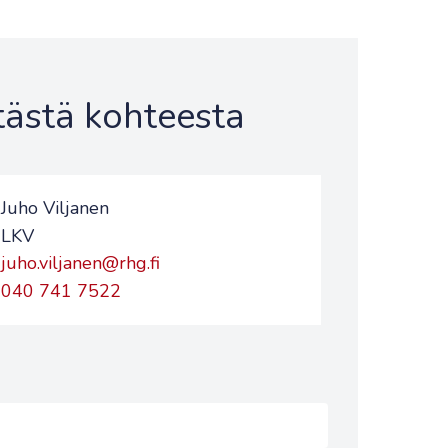
 tästä kohteesta
Juho Viljanen
LKV
juho.viljanen@rhg.fi
040 741 7522