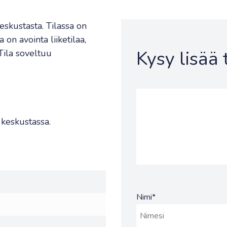
eskustasta. Tilassa on
on avointa liiketilaa,
Kysy lisää
Tila soveltuu
n keskustassa.
Nimi
*