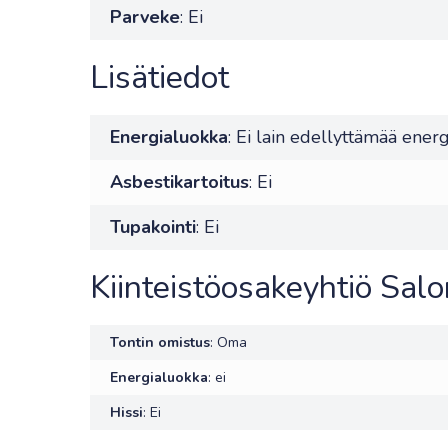
Parveke
: Ei
Lisätiedot
Energialuokka
: Ei lain edellyttämää energ
Asbestikartoitus
: Ei
Tupakointi
: Ei
Kiinteistöosakeyhtiö Sal
Tontin omistus
: Oma
Energialuokka
: ei
Hissi
: Ei