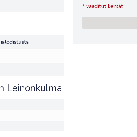
*
vaaditut kentät
iatodistusta
on Leinonkulma