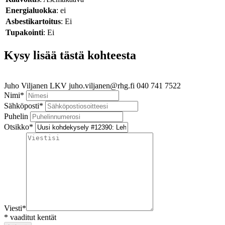
Energialuokka
: ei
Asbestikartoitus
: Ei
Tupakointi
: Ei
Kysy lisää tästä kohteesta
Juho Viljanen
LKV
juho.viljanen@rhg.fi
040 741 7522
Nimi
*
Sähköposti
*
Puhelin
Otsikko
*
Viesti
*
*
vaaditut kentät