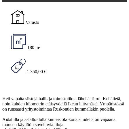
Varasto
180 m²
1 350,00 €
Heti vapaita siistejä halli- ja toimistotiloja lähellä Turun Kehätietä,
noin kahden kilometrin etäisyydellä Ikean liittymästä. Ympäristössä
on runsaasti yritystoimintaa Ruskontien kummallakin puolella.
Aidatulla ja asfaltoidulla kiinteistökokonaisuudella on vapaana
moneen käyttöön soveltuvia tiloja: