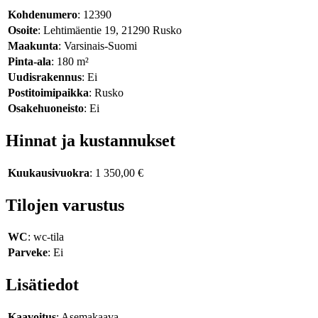
Kohdenumero
: 12390
Osoite
: Lehtimäentie 19, 21290 Rusko
Maakunta
: Varsinais-Suomi
Pinta-ala
: 180 m²
Uudisrakennus
: Ei
Postitoimipaikka
: Rusko
Osakehuoneisto
: Ei
Hinnat ja kustannukset
Kuukausivuokra
: 1 350,00 €
Tilojen varustus
WC
: wc-tila
Parveke
: Ei
Lisätiedot
Kaavoitus
: Asemakaava