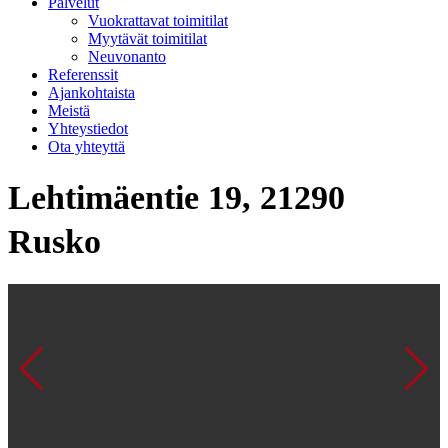
Palvelut
Vuokrattavat toimitilat
Myytävät toimitilat
Neuvonanto
Referenssit
Ajankohtaista
Meistä
Yhteystiedot
Ota yhteyttä
Lehtimäentie 19, 21290
Rusko