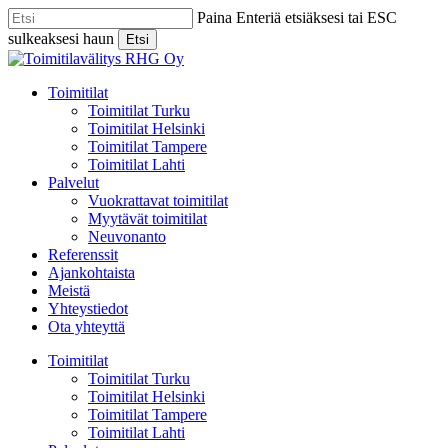
Skip
Paina Enteriä etsiäksesi tai ESC
to
sulkeaksesi haun
Etsi
main
Close
content
Search
Menu
Toimitilat
Toimitilat Turku
Toimitilat Helsinki
Toimitilat Tampere
Toimitilat Lahti
Palvelut
Vuokrattavat toimitilat
Myytävät toimitilat
Neuvonanto
Referenssit
Ajankohtaista
Meistä
Yhteystiedot
Ota yhteyttä
Toimitilat
Toimitilat Turku
Toimitilat Helsinki
Toimitilat Tampere
Toimitilat Lahti