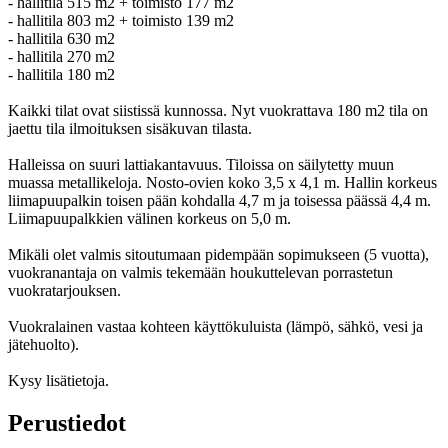
- hallitila 515 m2 + toimisto 177 m2
- hallitila 803 m2 + toimisto 139 m2
- hallitila 630 m2
- hallitila 270 m2
- hallitila 180 m2
Kaikki tilat ovat siistissä kunnossa. Nyt vuokrattava 180 m2 tila on
jaettu tila ilmoituksen sisäkuvan tilasta.
Halleissa on suuri lattiakantavuus. Tiloissa on säilytetty muun
muassa metallikeloja. Nosto-ovien koko 3,5 x 4,1 m. Hallin korkeus
liimapuupalkin toisen pään kohdalla 4,7 m ja toisessa päässä 4,4 m.
Liimapuupalkkien välinen korkeus on 5,0 m.
Mikäli olet valmis sitoutumaan pidempään sopimukseen (5 vuotta),
vuokranantaja on valmis tekemään houkuttelevan porrastetun
vuokratarjouksen.
Vuokralainen vastaa kohteen käyttökuluista (lämpö, sähkö, vesi ja
jätehuolto).
Kysy lisätietoja.
Perustiedot