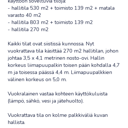
käyttöön soveltuvia tiloja:
- hallitila 530 m2 + toimisto 139 m2 + matala
varasto 40 m2
- hallitila 803 m2 + toimisto 139 m2
- hallitila 270 m2
Kaikki tilat ovat siistissä kunnossa. Nyt
vuokrattava tila käsittää 270 m2 hallitilan, johon
johtaa 3,5 x 4,1 metrinen nosto-ovi. Hallin
korkeus liimapuupalkin toisen pään kohdalla 4,7
m ja toisessa päässä 4,4 m. Liimapuupalkkien
välinen korkeus on 5,0 m.
Vuokralainen vastaa kohteen käyttökuluista
(lämpö, sähkö, vesi ja jätehuolto).
Vuokrattava tila on kolme palkkiväliä kuvan
hallista.