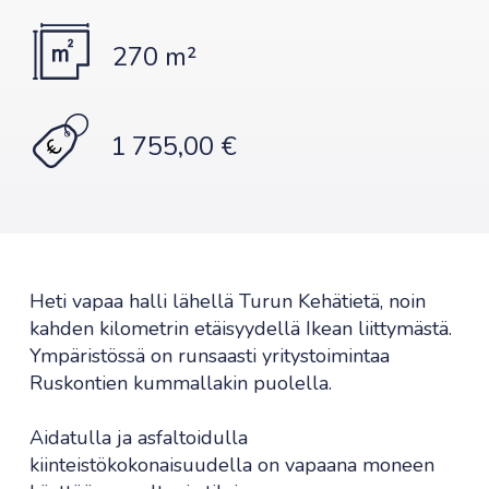
270 m²
1 755,00 €
Heti vapaa halli lähellä Turun Kehätietä, noin
kahden kilometrin etäisyydellä Ikean liittymästä.
Ympäristössä on runsaasti yritystoimintaa
Ruskontien kummallakin puolella.
Aidatulla ja asfaltoidulla
kiinteistökokonaisuudella on vapaana moneen