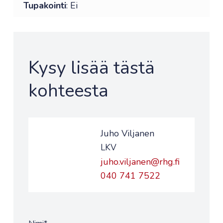
Tupakointi
: Ei
Kysy lisää tästä
kohteesta
Juho Viljanen
LKV
juho.viljanen@rhg.fi
040 741 7522