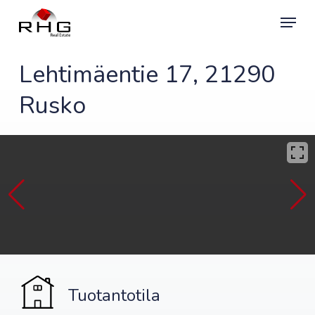
Skip
Menu
to
main
content
Lehtimäentie 17, 21290
Rusko
Tuotantotila