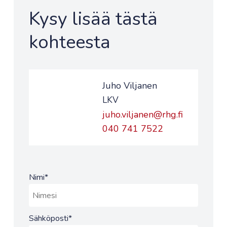
Kysy lisää tästä
kohteesta
Juho Viljanen
LKV
juho.viljanen@rhg.fi
040 741 7522
Nimi
*
Sähköposti
*