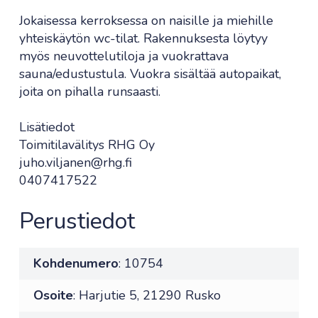
Jokaisessa kerroksessa on naisille ja miehille
yhteiskäytön wc-tilat. Rakennuksesta löytyy
myös neuvottelutiloja ja vuokrattava
sauna/edustustula. Vuokra sisältää autopaikat,
joita on pihalla runsaasti.
Lisätiedot
Toimitilavälitys RHG Oy
juho.viljanen@rhg.fi
0407417522
Perustiedot
Kohdenumero
: 10754
Osoite
: Harjutie 5, 21290 Rusko