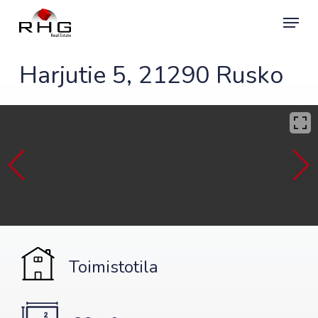
Skip
Menu
to
main
content
Harjutie 5, 21290 Rusko
Toimistotila