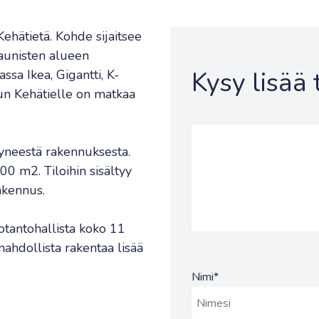
Kehätietä. Kohde sijaitsee
Haunisten alueen
Kysy lisää
sa Ikea, Gigantti, K-
urun Kehätielle on matkaa
yneestä rakennuksesta.
0 m2. Tiloihin sisältyy
akennus.
otantohallista koko 11
mahdollista rakentaa lisää
Nimi
*