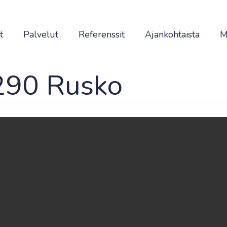
t
Palvelut
Referenssit
Ajankohtaista
M
1290 Rusko