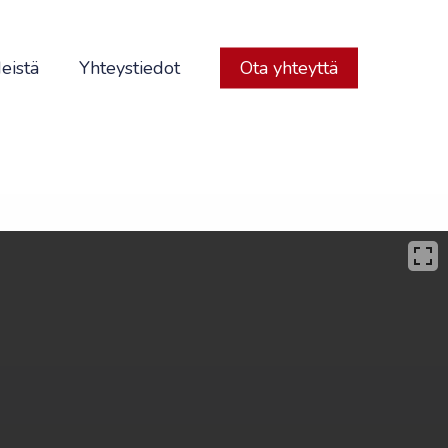
eistä
Yhteystiedot
Ota yhteyttä