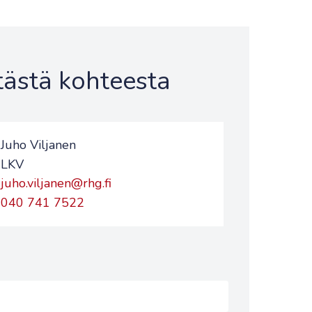
 tästä kohteesta
Juho Viljanen
LKV
juho.viljanen@rhg.fi
040 741 7522