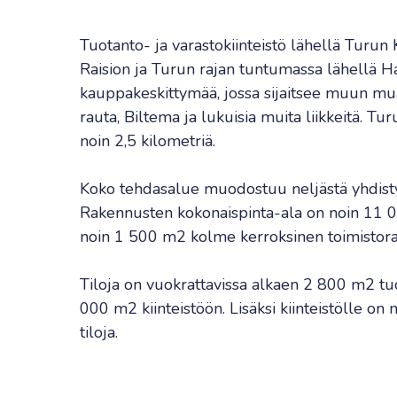
Tuotanto- ja varastokiinteistö lähellä Turun 
Raision ja Turun rajan tuntumassa lähellä 
kauppakeskittymää, jossa sijaitsee muun muas
rauta, Biltema ja lukuisia muita liikkeitä. T
noin 2,5 kilometriä.
Koko tehdasalue muodostuu neljästä yhdist
Rakennusten kokonaispinta-ala on noin 11 00
noin 1 500 m2 kolme kerroksinen toimistor
Tiloja on vuokrattavissa alkaen 2 800 m2 tu
000 m2 kiinteistöön. Lisäksi kiinteistölle on 
tiloja.