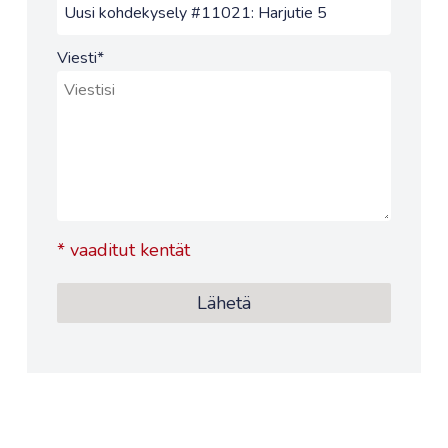
Viesti
*
*
vaaditut kentät