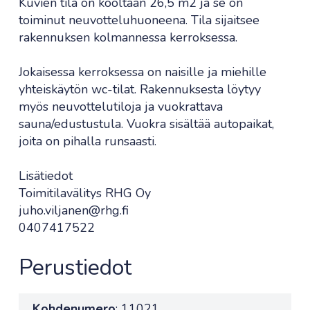
Kuvien tila on kooltaan 26,5 m2 ja se on
toiminut neuvotteluhuoneena. Tila sijaitsee
rakennuksen kolmannessa kerroksessa.
Jokaisessa kerroksessa on naisille ja miehille
yhteiskäytön wc-tilat. Rakennuksesta löytyy
myös neuvottelutiloja ja vuokrattava
sauna/edustustula. Vuokra sisältää autopaikat,
joita on pihalla runsaasti.
Lisätiedot
Toimitilavälitys RHG Oy
juho.viljanen@rhg.fi
0407417522
Perustiedot
Kohdenumero
: 11021