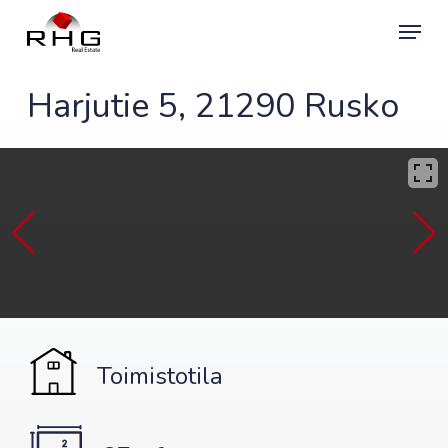
Skip
Menu
to
main
content
Harjutie 5, 21290 Rusko
Toimistotila