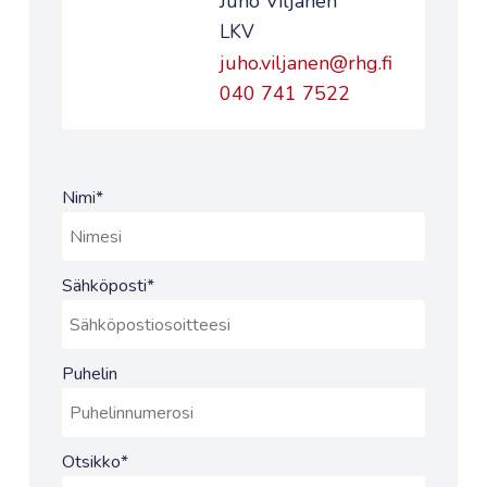
Juho Viljanen
LKV
juho.viljanen@rhg.fi
040 741 7522
Nimi
*
Sähköposti
*
Puhelin
Otsikko
*