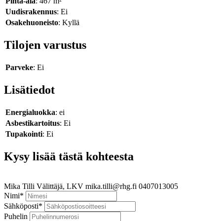
Pinta-ala
: 467 m²
Uudisrakennus
: Ei
Osakehuoneisto
: Kyllä
Tilojen varustus
Parveke
: Ei
Lisätiedot
Energialuokka
: ei
Asbestikartoitus
: Ei
Tupakointi
: Ei
Kysy lisää tästä kohteesta
Mika Tilli
Välittäjä, LKV
mika.tilli@rhg.fi
0407013005
Nimi
*
Sähköposti
*
Puhelin