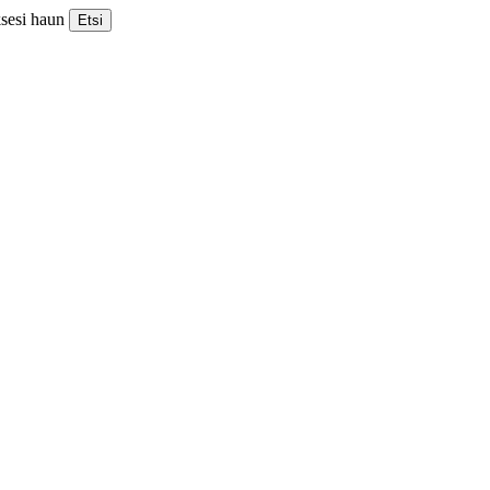
ksesi haun
Etsi