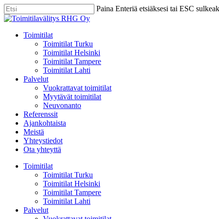
Skip
Paina Enteriä etsiäksesi tai ESC sulkea
to
Close
main
Search
content
Menu
Toimitilat
Toimitilat Turku
Toimitilat Helsinki
Toimitilat Tampere
Toimitilat Lahti
Palvelut
Vuokrattavat toimitilat
Myytävät toimitilat
Neuvonanto
Referenssit
Ajankohtaista
Meistä
Yhteystiedot
Ota yhteyttä
Toimitilat
Toimitilat Turku
Toimitilat Helsinki
Toimitilat Tampere
Toimitilat Lahti
Palvelut
Vuokrattavat toimitilat