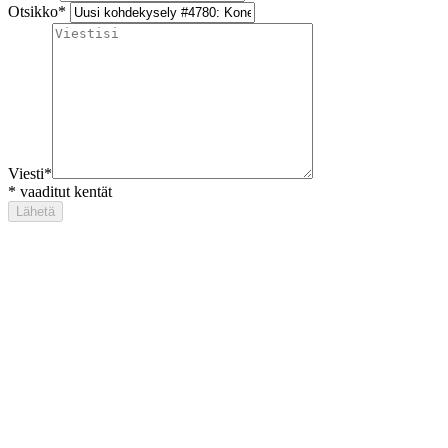
Otsikko
*
Viesti
*
*
vaaditut kentät