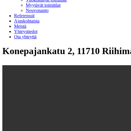
Myytävät toimitilat
Neuvonanto
Referenssit
Ajankohtaista
Meistä
Yhteystiedot
Ota yhteyttä
Konepajankatu 2, 11710 Riihim