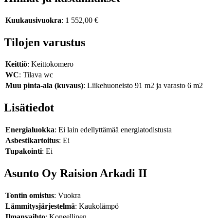
Kuukausivuokra
: 1 552,00 €
Tilojen varustus
Keittiö
: Keittokomero
WC
: Tilava wc
Muu pinta-ala (kuvaus)
: Liikehuoneisto 91 m2 ja varasto 6 m2
Lisätiedot
Energialuokka
: Ei lain edellyttämää energiatodistusta
Asbestikartoitus
: Ei
Tupakointi
: Ei
Asunto Oy Raision Arkadi II
Tontin omistus
: Vuokra
Lämmitysjärjestelmä
: Kaukolämpö
Ilmanvaihto
: Koneellinen