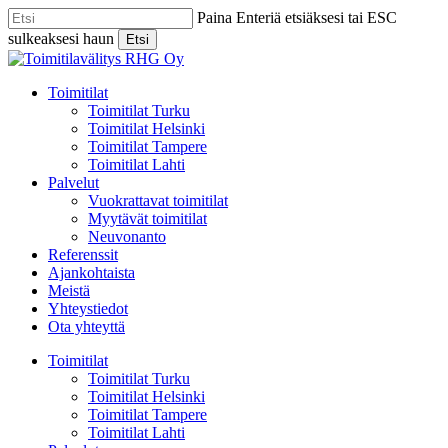
Skip
Paina Enteriä etsiäksesi tai ESC
to
sulkeaksesi haun
Etsi
main
Close
content
Search
Menu
Toimitilat
Toimitilat Turku
Toimitilat Helsinki
Toimitilat Tampere
Toimitilat Lahti
Palvelut
Vuokrattavat toimitilat
Myytävät toimitilat
Neuvonanto
Referenssit
Ajankohtaista
Meistä
Yhteystiedot
Ota yhteyttä
Toimitilat
Toimitilat Turku
Toimitilat Helsinki
Toimitilat Tampere
Toimitilat Lahti