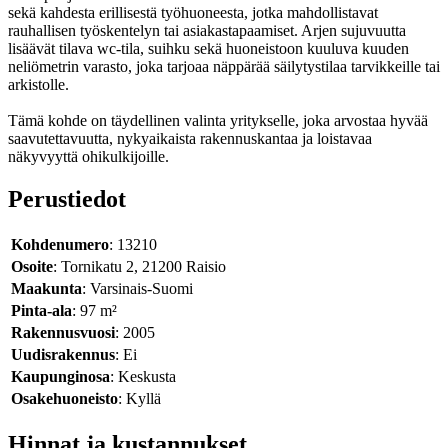
sekä kahdesta erillisestä työhuoneesta, jotka mahdollistavat
rauhallisen työskentelyn tai asiakastapaamiset. Arjen sujuvuutta
lisäävät tilava wc-tila, suihku sekä huoneistoon kuuluva kuuden
neliömetrin varasto, joka tarjoaa näppärää säilytystilaa tarvikkeille tai
arkistolle.
Tämä kohde on täydellinen valinta yritykselle, joka arvostaa hyvää
saavutettavuutta, nykyaikaista rakennuskantaa ja loistavaa
näkyvyyttä ohikulkijoille.
Perustiedot
Kohdenumero
: 13210
Osoite
: Tornikatu 2, 21200 Raisio
Maakunta
: Varsinais-Suomi
Pinta-ala
: 97 m²
Rakennusvuosi
: 2005
Uudisrakennus
: Ei
Kaupunginosa
: Keskusta
Osakehuoneisto
: Kyllä
Hinnat ja kustannukset