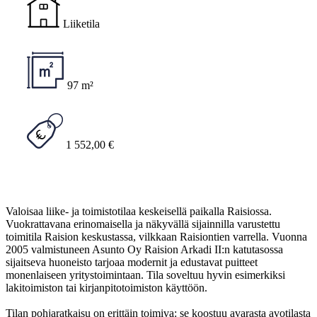
Liiketila
97 m²
1 552,00 €
Valoisaa liike- ja toimistotilaa keskeisellä paikalla Raisiossa.
Vuokrattavana erinomaisella ja näkyvällä sijainnilla varustettu
toimitila Raision keskustassa, vilkkaan Raisiontien varrella. Vuonna
2005 valmistuneen Asunto Oy Raision Arkadi II:n katutasossa
sijaitseva huoneisto tarjoaa modernit ja edustavat puitteet
monenlaiseen yritystoimintaan. Tila soveltuu hyvin esimerkiksi
lakitoimiston tai kirjanpitotoimiston käyttöön.
Tilan pohjaratkaisu on erittäin toimiva: se koostuu avarasta avotilasta