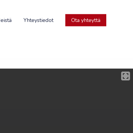
eistä
Yhteystiedot
Ota yhteyttä