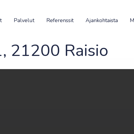
t
Palvelut
Referenssit
Ajankohtaista
M
1, 21200 Raisio