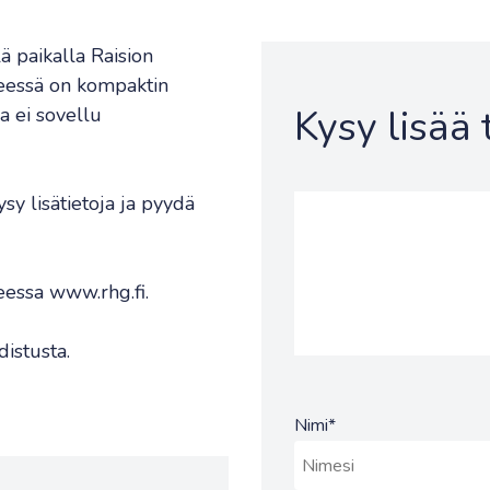
ä paikalla Raision
seessä on kompaktin
Kysy lisää
la ei sovellu
 lisätietoja ja pyydä
eessa www.rhg.fi.
distusta.
Nimi
*