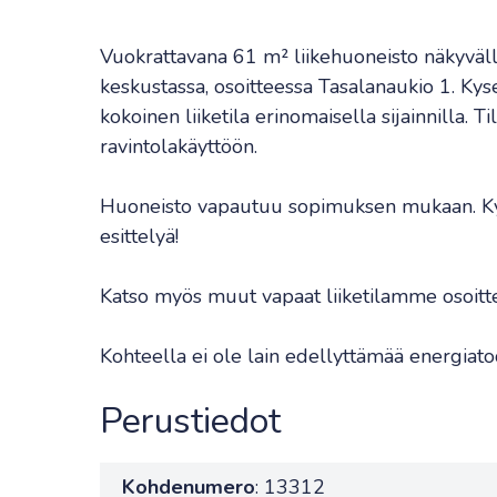
Vuokrattavana 61 m² liikehuoneisto näkyväll
keskustassa, osoitteessa Tasalanaukio 1. Ky
kokoinen liiketila erinomaisella sijainnilla. Ti
ravintolakäyttöön.
Huoneisto vapautuu sopimuksen mukaan. Kysy
esittelyä!
Katso myös muut vapaat liiketilamme osoitt
Kohteella ei ole lain edellyttämää energiato
Perustiedot
Kohdenumero
: 13312