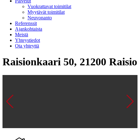
Palvelut
Vuokrattavat toimitilat
Myytävät toimitilat
Neuvonanto
Referenssit
Ajankohtaista
Meistä
Yhteystiedot
Ota yhteyttä
Raisionkaari 50, 21200 Raisio