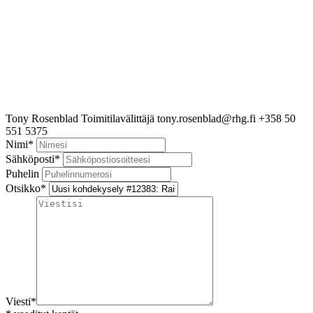
Tony Rosenblad
Toimitilavälittäjä
tony.rosenblad@rhg.fi
+358 50
551 5375
Nimi
*
Sähköposti
*
Puhelin
Otsikko
*
Viesti
*