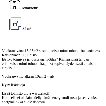
Toimistotila
35 m²
Vuokrattavana 15-35m2 siistikuntoisia toimistohuoneita osoitteessa
Raisionkaari 50, Raisio.
Etsitkö toimivaa ja joustavaa työtilaa? Kiinteistössä tarjoaa
erikokoisia toimistohuoneita, jotka sopivat täydellisesti erilaisiin
tarpeisiin
Vuokrapyyntö alkaen 10e/m2 + alv.
Kysy lisätietoja.
Lisää toimisto tiloja www.rhg.fi
Kohteella ei ole lain edellyttämää energiatodistusta ja sen vuoksi
energialuokka ei ole tiedossa