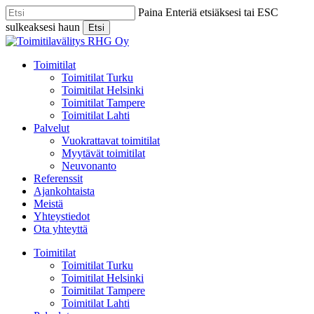
Skip
Paina Enteriä etsiäksesi tai ESC
to
sulkeaksesi haun
Etsi
main
Close
content
Search
Menu
Toimitilat
Toimitilat Turku
Toimitilat Helsinki
Toimitilat Tampere
Toimitilat Lahti
Palvelut
Vuokrattavat toimitilat
Myytävät toimitilat
Neuvonanto
Referenssit
Ajankohtaista
Meistä
Yhteystiedot
Ota yhteyttä
Toimitilat
Toimitilat Turku
Toimitilat Helsinki
Toimitilat Tampere
Toimitilat Lahti