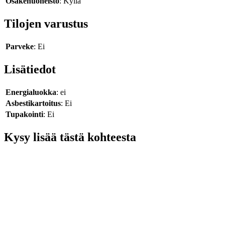
Osakehuoneisto
: Kyllä
Tilojen varustus
Parveke
: Ei
Lisätiedot
Energialuokka
: ei
Asbestikartoitus
: Ei
Tupakointi
: Ei
Kysy lisää tästä kohteesta