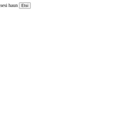
ksesi haun
Etsi