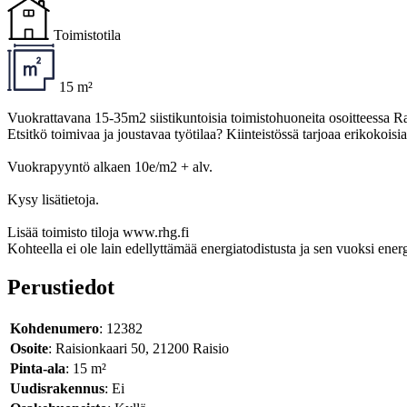
Toimistotila
15 m²
Vuokrattavana 15-35m2 siistikuntoisia toimistohuoneita osoitteessa Ra
Etsitkö toimivaa ja joustavaa työtilaa? Kiinteistössä tarjoaa erikokoisia 
Vuokrapyyntö alkaen 10e/m2 + alv.
Kysy lisätietoja.
Lisää toimisto tiloja www.rhg.fi
Kohteella ei ole lain edellyttämää energiatodistusta ja sen vuoksi ener
Perustiedot
Kohdenumero
: 12382
Osoite
: Raisionkaari 50, 21200 Raisio
Pinta-ala
: 15 m²
Uudisrakennus
: Ei