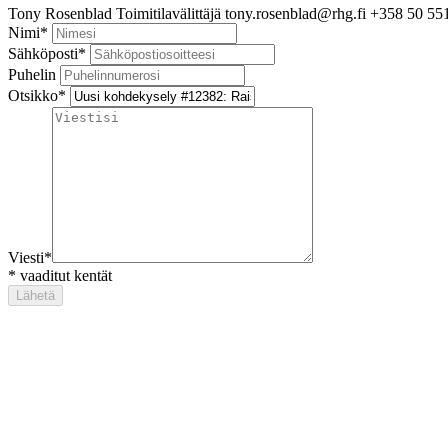
Tony Rosenblad
Toimitilavälittäjä
tony.rosenblad@rhg.fi
+358 50 55
Nimi
*
Sähköposti
*
Puhelin
Otsikko
*
Viesti
*
*
vaaditut kentät