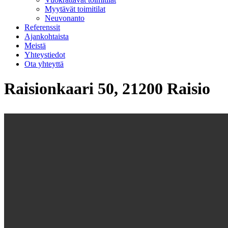
Myytävät toimitilat
Neuvonanto
Referenssit
Ajankohtaista
Meistä
Yhteystiedot
Ota yhteyttä
Raisionkaari 50, 21200 Raisio