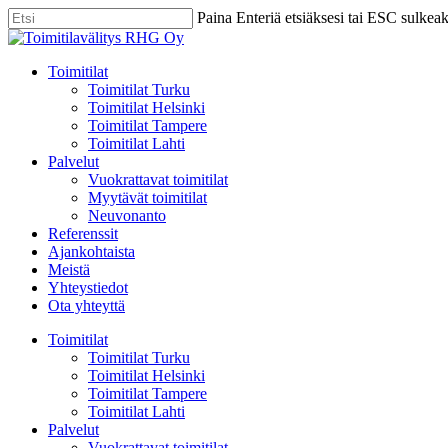
Skip
Paina Enteriä etsiäksesi tai ESC sulkea
to
Close
main
Search
content
Menu
Toimitilat
Toimitilat Turku
Toimitilat Helsinki
Toimitilat Tampere
Toimitilat Lahti
Palvelut
Vuokrattavat toimitilat
Myytävät toimitilat
Neuvonanto
Referenssit
Ajankohtaista
Meistä
Yhteystiedot
Ota yhteyttä
Toimitilat
Toimitilat Turku
Toimitilat Helsinki
Toimitilat Tampere
Toimitilat Lahti
Palvelut
Vuokrattavat toimitilat